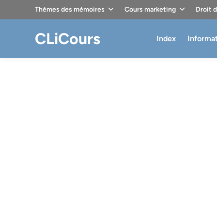
Skip
Thèmes des mémoires
Cours marketing
Droit 
to
content
CLiCours
Index
Informa