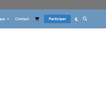
que
Contact
Participer