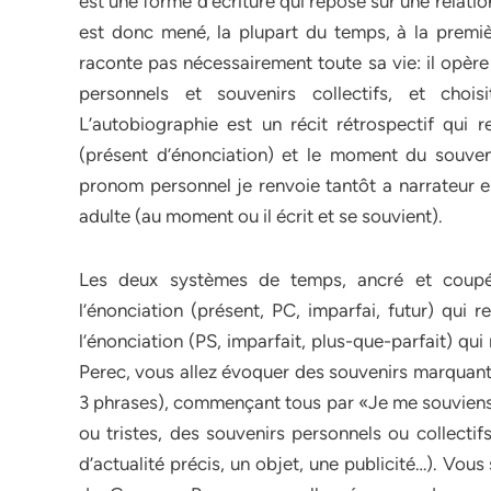
est une forme d’écriture qui repose sur une relatio
est donc mené, la plupart du temps, à la premiè
raconte pas nécessairement toute sa vie: il opère 
personnels et souvenirs collectifs, et chois
L’autobiographie est un récit rétrospectif qui 
(présent d’énonciation) et le moment du souven
pronom personnel je renvoie tantôt a narrateur en
adulte (au moment ou il écrit et se souvient).
Les deux systèmes de temps, ancré et coupé,
l’énonciation (présent, PC, imparfai, futur) qui
l’énonciation (PS, imparfait, plus-que-parfait) q
Perec, vous allez évoquer des souvenirs marquan
3 phrases), commençant tous par «Je me souviens…»
ou tristes, des souvenirs personnels ou collecti
d’actualité précis, un objet, une publicité…). Vou