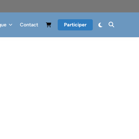
que
Contact
Participer