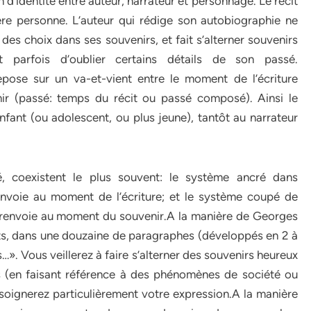
n d’identité entre auteur, narrateur et personnage. Le récit
re personne. L’auteur qui rédige son autobiographie ne
des choix dans ses souvenirs, et fait s’alterner souvenirs
it parfois d’oublier certains détails de son passé.
repose sur un va-et-vient entre le moment de l’écriture
ir (passé: temps du récit ou passé composé). Ainsi le
fant (ou adolescent, ou plus jeune), tantôt au narrateur
 coexistent le plus souvent: le système ancré dans
 renvoie au moment de l’écriture; et le système coupé de
ui renvoie au moment du souvenir.A la manière de Georges
ts, dans une douzaine de paragraphes (développés en 2 à
. Vous veillerez à faire s’alterner des souvenirs heureux
fs (en faisant référence à des phénomènes de société ou
s soignerez particulièrement votre expression.A la manière