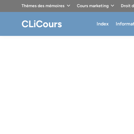
Skip
Thèmes des mémoires
Cours marketing
Droit 
to
content
CLiCours
Index
Informa