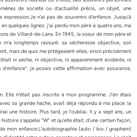
omènes de société ou d’actualité précis, un objet, une
e expression.Je n’ai pas de souvenirs d’enfance. Jusqu’à
en quelques lignes: j’ai perdu mon père à quatre ans, ma
sions de Villard-de-Lans. En 1945, la soeur de mon père et
e m’a longtemps rassuré: sa sècheresse objective, son
nt, mais de quoi me prtégeaient-elles, sinon précisément
’était ni sèche, ni objective, ni apparemment évidente, ni
d’enfance”: je posais cette affirmation avec assurance,
n. Elle n’était pas inscrite à mon programme. J’en étais
re avec sa grande hache, avait déjà répondu à ma place: la
ai une histoire. Plus tard, je l’oubliai. Il y a sept ans, un
histoire s’appelai “W” et qu’elle était, d’une certain façon,
 de mon enfance.L’autobiographie (auto / bio / graphein)