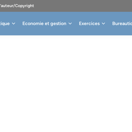
d’auteur/Copyright
tique
Economie et gestion
Exercices
Bureauti