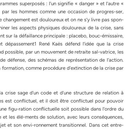
grammes superposés : l’un signifie « danger » et l’autre «
vue par les hommes comme une occasion de progres-ser,
le changement est douloureux et on ne s’y livre pas spon-
miner les aspects physiques douloureux de la crise, sans
t sur la défaillance principale : placebo, bouc-émissaire,
e et dépassement1 René Kaës défend l’idée que la crise
d possible, par un mouvement de retraite sal-vatrice, les
e défense, des schémas de représentation de l’action.
e la formation, comme procédure d’extinction de la crise par
 crise sage d’un code et d’une structure de relation à
s est conflictuel, et il doit être conflictuel pour pouvoir
ne figu-ration conflictuelle soit possible dans l’ordre du
e et les élé-ments de solution, avec leurs conséquences,
et et son envi-ronnement transitionnel. Dans cet entre-