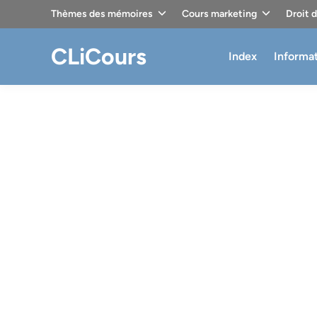
Skip
Thèmes des mémoires
Cours marketing
Droit 
to
content
CLiCours
Index
Informa