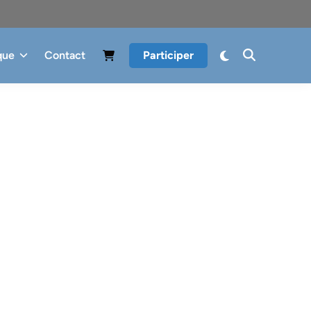
que
Contact
Participer