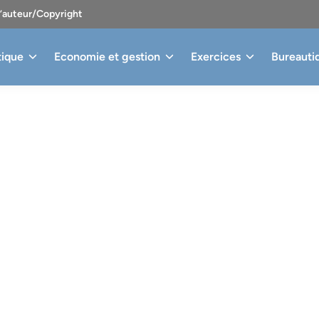
d’auteur/Copyright
tique
Economie et gestion
Exercices
Bureauti