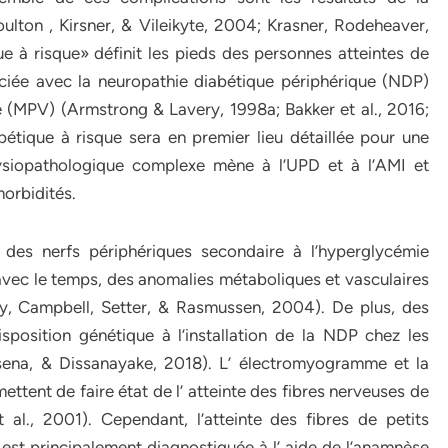
ulton , Kirsner, & Vileikyte, 2004; Krasner, Rodeheaver,
e à risque» définit les pieds des personnes atteintes de
ciée avec la neuropathie diabétique périphérique (NDP)
 (MPV) (Armstrong & Lavery, 1998a; Bakker et al., 2016;
étique à risque sera en premier lieu détaillée pour une
siopathologique complexe mène à l’UPD et à l’AMI et
morbidités.
es nerfs périphériques secondaire à l’hyperglycémie
vec le temps, des anomalies métaboliques et vasculaires
y, Campbell, Setter, & Rasmussen, 2004). De plus, des
sposition génétique à l’installation de la NDP chez les
 sena, & Dissanayake, 2018). L’ électromyogramme et la
ttent de faire état de l’ atteinte des fibres nerveuses de
 al., 2001). Cependant, l’atteinte des fibres de petits
 est principalement diagnostiquée à l’ aide de l’anamnèse