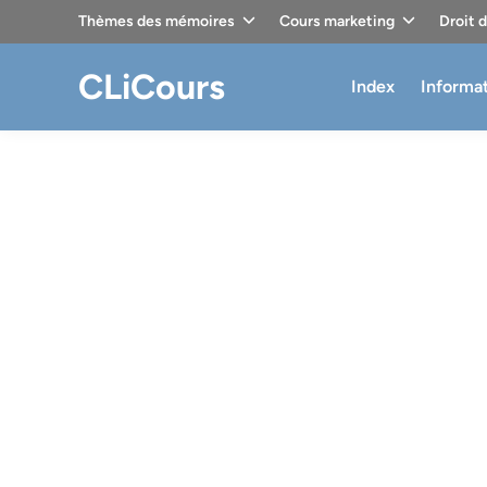
Skip
Thèmes des mémoires
Cours marketing
Droit 
to
content
CLiCours
Index
Informa