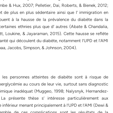
be & Hux, 2007; Pelletier, Dai, Roberts, & Bienek, 2012;
et de plus en plus sédentaire ainsi que l’ immigration en
buent à la hausse de la prévalence du diabète dans la
certaines ethnies plus que d’ autres (Abate & Chandalia,
tt, Loukine, & Jayaraman, 2015). Cette hausse se reflète
anté qui découlent du diabète, notamment l’UPD et l’AMI
nmaa, Jacobs, Simpson, & Johnson, 2004).
 les personnes atteintes de diabète sont à risque de
erglycémie au cours de leur vie, surtout sans diagnostic
ycémique inadéquat (Muggeo, 1998; Nalysnyk, Hernandez-
 La présente thèse s’ intéresse particulièrement aux
inférieur menant principalement à l’UPD et l’AMI (Dewi &
nsemble de ces complications sont les résultats de la