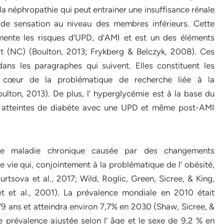
 la néphropathie qui peut entrainer une insuffisance rénale
e de sensation au niveau des membres inférieurs. Cette
mente les risques d’UPD, d’AMI et est un des éléments
t (NC) (Boulton, 2013; Frykberg & Belczyk, 2008). Ces
ns les paragraphes qui suivent. Elles constituent les
u cœur de la problématique de recherche liée à la
ulton, 2013). De plus, l’ hyperglycémie est à la base du
es atteintes de diabète avec une UPD et même post-AMI
ne maladie chronique causée par des changements
vie qui, conjointement à la problématique de l’ obésité,
tsova et al., 2017; Wild, Roglic, Green, Sicree, & King,
t et al., 2001). La prévalence mondiale en 2010 était
79 ans et atteindra environ 7,7% en 2030 (Shaw, Sicree, &
 prévalence ajustée selon l’ âge et le sexe de 9,2 % en