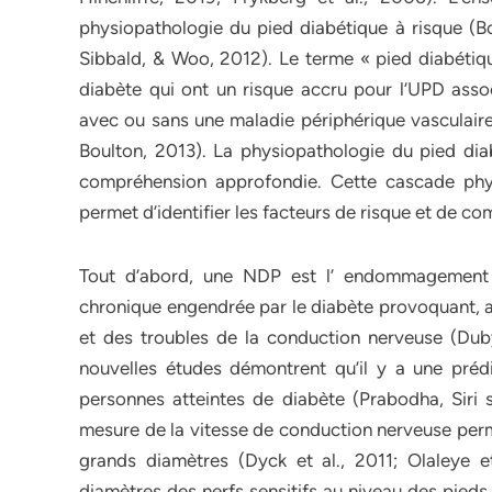
physiopathologie du pied diabétique à risque (Bo
Sibbald, & Woo, 2012). Le terme « pied diabétiqu
diabète qui ont un risque accru pour l’UPD asso
avec ou sans une maladie périphérique vasculaire
Boulton, 2013). La physiopathologie du pied diab
compréhension approfondie. Cette cascade phy
permet d’identifier les facteurs de risque et de co
Tout d’abord, une NDP est l’ endommagement d
chronique engendrée par le diabète provoquant, a
et des troubles de la conduction nerveuse (Dub
nouvelles études démontrent qu’il y a une prédi
personnes atteintes de diabète (Prabodha, Siri
mesure de la vitesse de conduction nerveuse perme
grands diamètres (Dyck et al., 2011; Olaleye et
diamètres des nerfs sensitifs au niveau des pieds