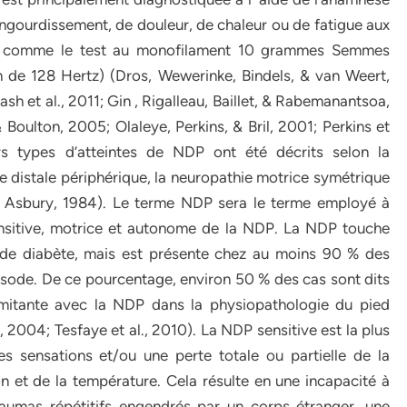
ngourdissement, de douleur, de chaleur ou de fatigue aux
ues comme le test au monofilament 10 grammes Semmes
on de 128 Hertz) (Dros, Wewerinke, Bindels, & van Weert,
h et al., 2011; Gin , Rigalleau, Baillet, & Rabemanantsoa,
oulton, 2005; Olaleye, Perkins, & Bril, 2001; Perkins et
rs types d’atteintes de NDP ont été décrits selon la
ie distale périphérique, la neuropathie motrice symétrique
 & Asbury, 1984). Le terme NDP sera le terme employé à
ensitive, motrice et autonome de la NDP. La NDP touche
 de diabète, mais est présente chez au moins 90 % des
sode. De ce pourcentage, environ 50 % des cas sont dits
mitante avec la NDP dans la physiopathologie du pied
., 2004; Tesfaye et al., 2010). La NDP sensitive est la plus
s sensations et/ou une perte totale ou partielle de la
on et de la température. Cela résulte en une incapacité à
aumas répétitifs engendrés par un corps étranger, une