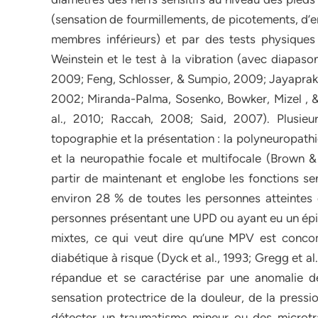
(sensation de fourmillements, de picotements, d’e
membres inférieurs) et par des tests physiq
Weinstein et le test à la vibration (avec diapas
2009; Feng, Schlosser, & Sumpio, 2009; Jayaprakas
2002; Miranda-Palma, Sosenko, Bowker, Mizel , & B
al., 2010; Raccah, 2008; Said, 2007). Plusieu
topographie et la présentation : la polyneuropath
et la neuropathie focale et multifocale (Brown
partir de maintenant et englobe les fonctions s
environ 28 % de toutes les personnes atteintes
personnes présentant une UPD ou ayant eu un épi
mixtes, ce qui veut dire qu’une MPV est conco
diabétique à risque (Dyck et al., 1993; Gregg et al
répandue et se caractérise par une anomalie de
sensation protectrice de la douleur, de la pressi
détecter un traumatisme mineur ou des microtr