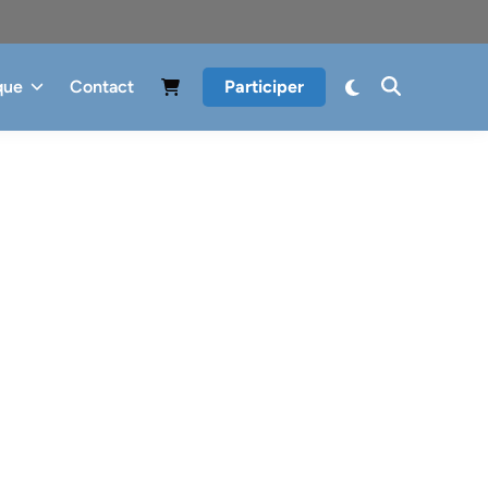
que
Contact
Participer