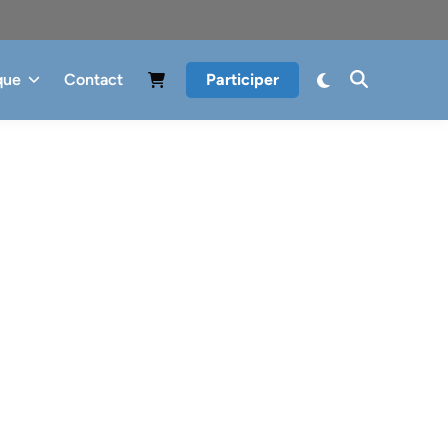
que
Contact
Participer