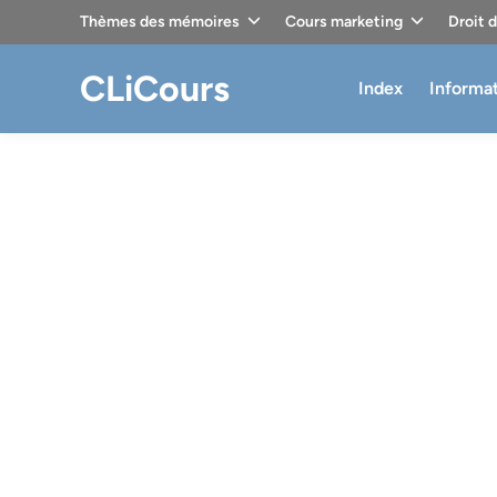
Skip
Thèmes des mémoires
Cours marketing
Droit 
to
content
CLiCours
Index
Informa