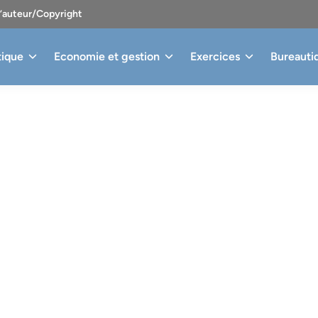
d’auteur/Copyright
tique
Economie et gestion
Exercices
Bureauti