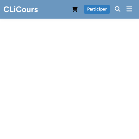
Skip
CLiCours
Mai
Participer
to
Men
content