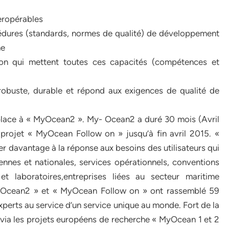
eropérables
cédures (standards, normes de qualité) de développement
me
tion qui mettent toutes ces capacités (compétences et
 robuste, durable et répond aux exigences de qualité de
place à « MyOcean2 ». My- Ocean2 a duré 30 mois (Avril
projet « MyOcean Follow on » jusqu’à fin avril 2015. «
er davantage à la réponse aux besoins des utilisateurs qui
nnes et nationales, services opérationnels, conventions
et laboratoires,entreprises liées au secteur maritime
 MyOcean2 » et « MyOcean Follow on » ont rassemblé 59
experts au service d’un service unique au monde. Fort de la
ia les projets européens de recherche « MyOcean 1 et 2