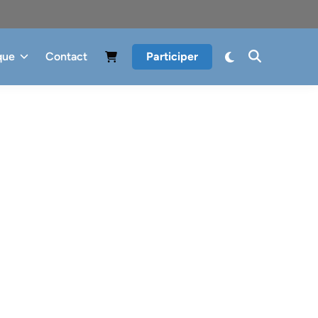
que
Contact
Participer