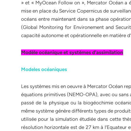
» et « MyOcean Follow on », Mercator Océan a é
mise en place du Service Copernicus de surveillan
océans entre maintenant dans sa phase opérati
(Global Monitoring for Environement and Securi
capacité autonome et opérationnelle en matière d’in
Modèle océanique et systèmes d’assimilation
Modeles océaniques
Les systèmes mis en oeuvre à Mercator Océan rep
équations primitives (NEMO-OPA), avec ou sans ass
passé de la physique ou la biogéochimie océaniq
même système génère différents types de produits 
utilisée pour la simulation étudiée dans cette th
résolution horizontale est de 27 km à l’Equateur e