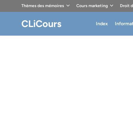
Skip
Thèmes des mémoires
Cours marketing
Droit 
to
content
CLiCours
Index
Informa