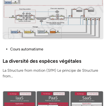
P
Cours automatisme
o
s
La diversité des espèces végétales
t
La Structure from motion (SfM) Le principe de Structure
e
from…
d
i
n