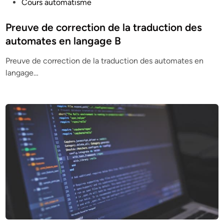
P
Cours automatisme
o
s
Preuve de correction de la traduction des
t
automates en langage B
e
Preuve de correction de la traduction des automates en
d
langage…
i
n