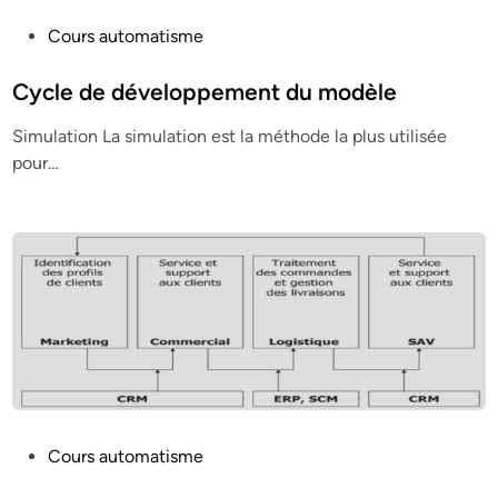
P
Cours automatisme
o
s
Cycle de développement du modèle
t
Simulation La simulation est la méthode la plus utilisée
e
pour…
d
i
n
P
Cours automatisme
o