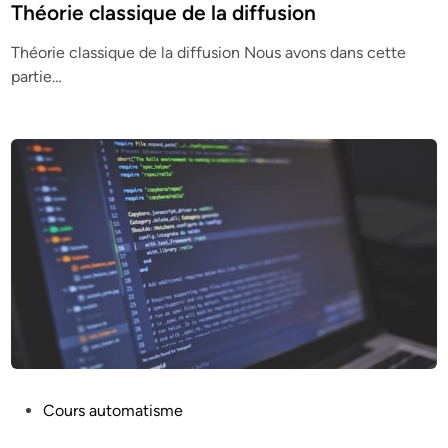
s
Théorie classique de la diffusion
t
Théorie classique de la diffusion Nous avons dans cette
e
partie…
d
i
n
P
Cours automatisme
o