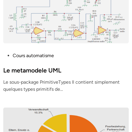
P
Cours automatisme
o
s
Le metamodele UML
t
Le sous-package PrimitiveTypes Il contient simplement
e
quelques types primitifs de…
d
i
n