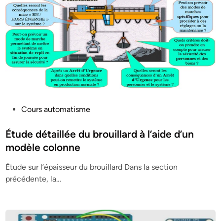
P
Cours automatisme
o
s
Étude détaillée du brouillard à l’aide d’un
t
modèle colonne
e
Étude sur l’épaisseur du brouillard Dans la section
d
précédente, la…
i
n