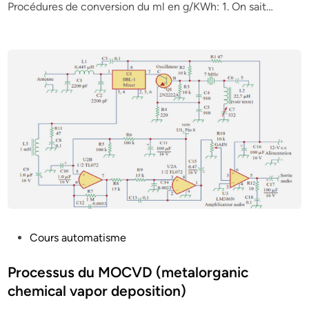
Procédures de conversion du ml en g/KWh: 1. On sait…
d
i
n
P
Cours automatisme
o
s
Processus du MOCVD (metalorganic
t
chemical vapor deposition)
e