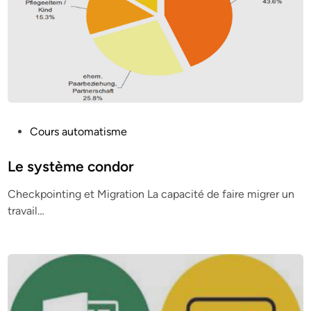
P
Cours automatisme
o
s
Le système condor
t
Checkpointing et Migration La capacité de faire migrer un
e
travail…
d
i
n