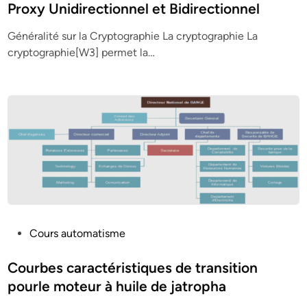
s
Proxy Unidirectionnel et Bidirectionnel
t
Généralité sur la Cryptographie La cryptographie La
e
cryptographie[W3] permet la…
d
i
n
P
Cours automatisme
o
s
Courbes caractéristiques de transition
t
pourle moteur à huile de jatropha
e