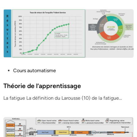
P
Cours automatisme
o
s
Théorie de l’apprentissage
t
La fatigue La définition du Larousse (10) de la fatigue…
e
d
i
n