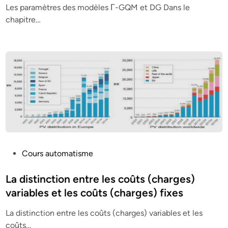
Les paramètres des modèles Γ-GQM et DG Dans le
e
chapitre…
d
i
n
P
Cours automatisme
o
s
La distinction entre les coûts (charges)
t
variables et les coûts (charges) fixes
e
La distinction entre les coûts (charges) variables et les
d
coûts…
i