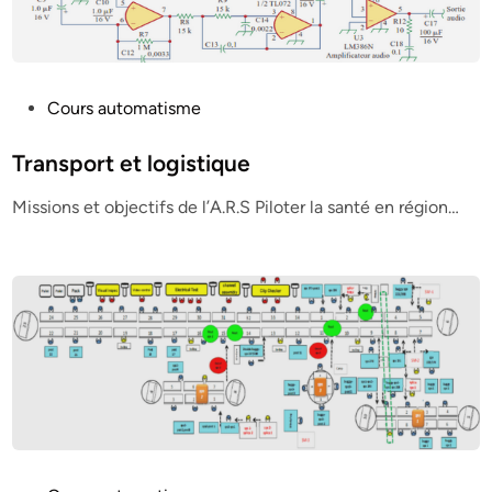
P
Cours automatisme
o
s
Transport et logistique
t
Missions et objectifs de l’A.R.S Piloter la santé en région…
e
d
i
n