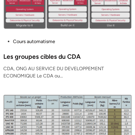
P
Cours automatisme
o
s
Les groupes cibles du CDA
t
CDA, ONG AU SERVICE DU DEVELOPPEMENT
e
ECONOMIQUE Le CDA ou…
d
i
n