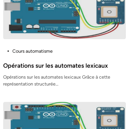
P
Cours automatisme
o
s
Opérations sur les automates lexicaux
t
Opérations sur les automates lexicaux Grâce à cette
e
représentation structurée…
d
i
n