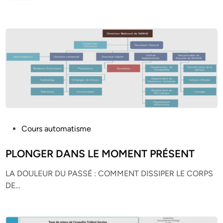
n
P
Cours automatisme
o
s
PLONGER DANS LE MOMENT PRÉSENT
t
LA DOULEUR DU PASSÉ : COMMENT DISSIPER LE CORPS
e
DE…
d
i
n