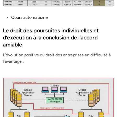
P
Cours automatisme
o
s
Le droit des poursuites individuelles et
t
d’exécution à la conclusion de l’accord
e
amiable
d
i
L’évolution positive du droit des entreprises en difficulté à
n
l’avantage…