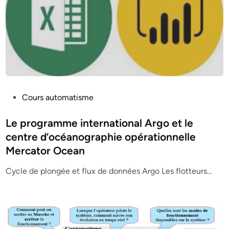
P
Cours automatisme
o
s
Le programme international Argo et le
t
centre d’océanographie opérationnelle
e
Mercator Ocean
d
i
Cycle de plongée et flux de données Argo Les flotteurs…
n