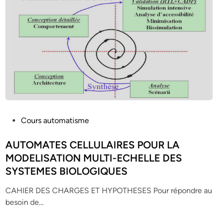
P
Cours automatisme
o
s
AUTOMATES CELLULAIRES POUR LA
t
MODELISATION MULTI-ECHELLE DES
e
SYSTEMES BIOLOGIQUES
d
i
CAHIER DES CHARGES ET HYPOTHESES Pour répondre au
n
besoin de…