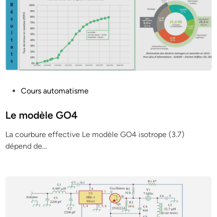
P
Cours automatisme
o
s
Le modèle GO4
t
La courbure effective Le modèle GO4 isotrope (3.7)
e
dépend de…
d
i
n