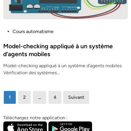
P
Cours automatisme
o
s
Model-checking appliqué à un système
t
d’agents mobiles
e
Model-checking appliqué à un système d’agents mobiles
d
Vérification des systèmes…
i
n
Pagination
1
2
…
4
Suivant
des
publications
Téléchargez notre application :