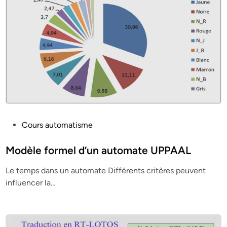
P
Cours automatisme
o
s
Modèle formel d’un automate UPPAAL
t
Le temps dans un automate Différents critères peuvent
e
influencer la…
d
i
n