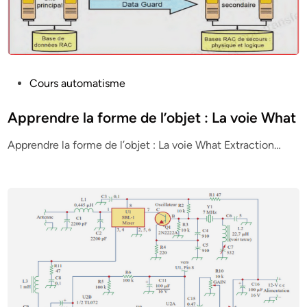
P
Cours automatisme
o
s
Apprendre la forme de l’objet : La voie What
t
Apprendre la forme de l’objet : La voie What Extraction…
e
d
i
n