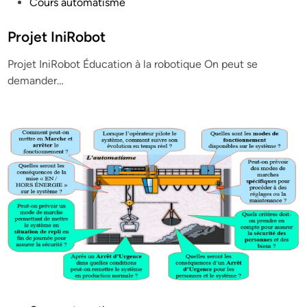
P
Cours automatisme
o
s
Projet IniRobot
t
Projet IniRobot Éducation à la robotique On peut se
e
demander…
d
i
n