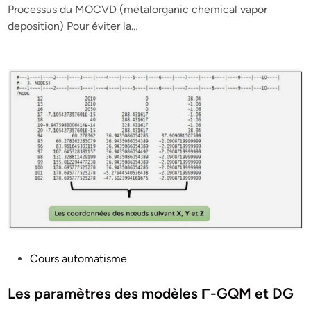
Processus du MOCVD (metalorganic chemical vapor
d
deposition) Pour éviter la…
i
n
P
Cours automatisme
o
s
Les paramètres des modèles Γ-GQM et DG
t