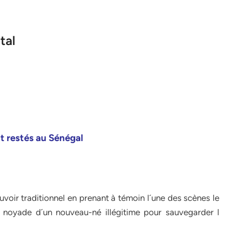
tal
nt restés au Sénégal
voir traditionnel en prenant à témoin l´une des scènes le
a noyade d´un nouveau-né illégitime pour sauvegarder l