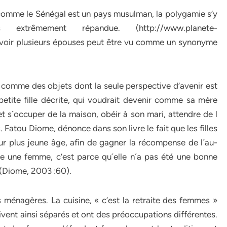
comme le Sénégal est un pays musulman, la polygamie s’y
xtrêmement répandue. (http://www.planete-
avoir plusieurs épouses peut être vu comme un synonyme
comme des objets dont la seule perspective d’avenir est
etite fille décrite, qui voudrait devenir comme sa mère
t s´occuper de la maison, obéir à son mari, attendre de l
. Fatou Diome, dénonce dans son livre le fait que les filles
r plus jeune âge, afin de gagner la récompense de l´au-
te une femme, c’est parce qu´elle n´a pas été une bonne
 (Diome, 2003 :60).
s ménagères. La cuisine, « c’est la retraite des femmes »
ent ainsi séparés et ont des préoccupations différentes.