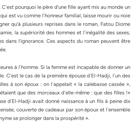
s. C´est pourquoi le père d’une fille ayant mis au monde un
qui est vu comme l´honneur familial, laisse mourir ou noie
uligner qu’à plusieurs reprises dans le roman, Fatou Diome
gamie, la supériorité des hommes et l´inégalité des sexes,
s dans l’ignorance. Ces aspects du roman peuvent être
ée.
ieures à l´homme. Si la femme est incapable de donner un
lle. C´est le cas de la première épouse d´El-Hadji, l´un des
lles à son époux : on l´appelait « la calebasse cassée »,
n´étaient que des morceaux d´elle-même : que des filles !»
e d´El-Hadji avait donné naissance à un fils à peine dix
ncensée, couverte de cadeaux par son époux et l´ensemble
onyme se prolonger dans la prospérité ».