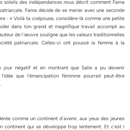
Les soleils des indépendances nous décrit comment Fama
 patriarcale. Fama décide de se marier avec une seconde
e : « Voilà ta coépouse, considère-là comme une petite
aider dans ton grand et magnifique travail accompli au
auteur de l´œuvre souligne que les valeurs traditionnelles
ociété patriarcale. Celles-ci ont poussé la femme à la
 jour négatif et en montrant que Salie a pu devenir
l’idée que l’émancipation féminine pourrait peut-être
.
idérée comme un continent d´avenir, aux yeux des jeunes
continent qui se développe trop lentement. Et c´est l