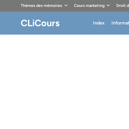
Skip
Thèmes des mémoires
Cours marketing
Droit 
to
content
CLiCours
Index
Informa