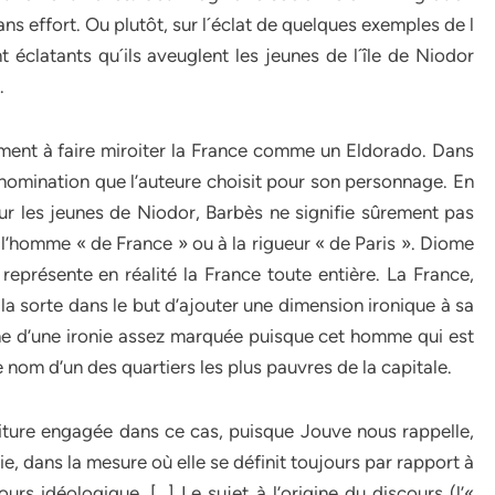
sans effort. Ou plutôt, sur l´éclat de quelques exemples de l
 éclatants qu´ils aveuglent les jeunes de l´île de Niodor
.
ment à faire miroiter la France comme un Eldorado. Dans
dénomination que l’auteure choisit pour son personnage. En
ur les jeunes de Niodor, Barbès ne signifie sûrement pas
e l’homme « de France » ou à la rigueur « de Paris ». Diome
représente en réalité la France toute entière. La France,
la sorte dans le but d’ajouter une dimension ironique à sa
ne d’une ironie assez marquée puisque cet homme qui est
e nom d’un des quartiers les plus pauvres de la capitale.
riture engagée dans ce cas, puisque Jouve nous rappelle,
, dans la mesure où elle se définit toujours par rapport à
urs idéologique. […] Le sujet à l’origine du discours (l’«