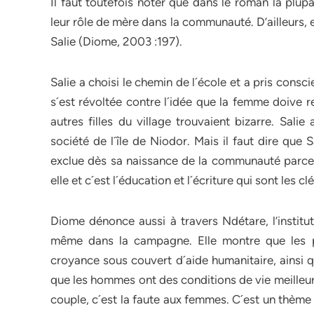
Il faut toutefois noter que dans le roman la plu
leur rôle de mère dans la communauté. D’ailleurs, e
Salie (Diome, 2003 :197).
Salie a choisi le chemin de l´école et a pris consc
s´est révoltée contre l´idée que la femme doive r
autres filles du village trouvaient bizarre. Sali
société de l´île de Niodor. Mais il faut dire que 
exclue dès sa naissance de la communauté parce qu
elle et c´est l´éducation et l´écriture qui sont les cl
Diome dénonce aussi à travers Ndétare, l’institut
même dans la campagne. Elle montre que les pr
croyance sous couvert d´aide humanitaire, ainsi 
que les hommes ont des conditions de vie meilleu
couple, c´est la faute aux femmes. C´est un thème