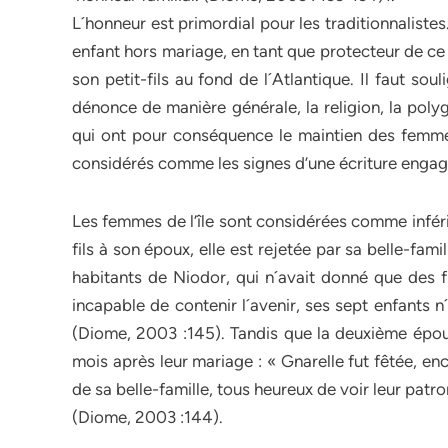
L´honneur est primordial pour les traditionnaliste
enfant hors mariage, en tant que protecteur de ce 
son petit-fils au fond de l´Atlantique. Il faut so
dénonce de manière générale, la religion, la poly
qui ont pour conséquence le maintien des femme
considérés comme les signes d’une écriture engag
Les femmes de l’île sont considérées comme infér
fils à son époux, elle est rejetée par sa belle-fami
habitants de Niodor, qui n´avait donné que des fi
incapable de contenir l´avenir, ses sept enfants 
(Diome, 2003 :145). Tandis que la deuxième épous
mois après leur mariage : « Gnarelle fut fêtée, e
de sa belle-famille, tous heureux de voir leur patr
(Diome, 2003 :144).