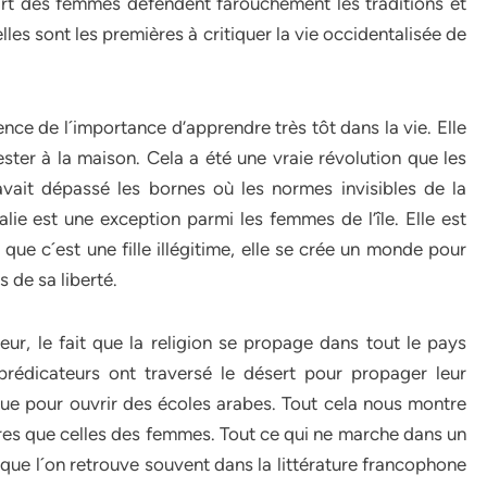
part des femmes défendent farouchement les traditions et
lles sont les premières à critiquer la vie occidentalisée de
ience de l´importance d’apprendre très tôt dans la vie. Elle
ester à la maison. Cela a été une vraie révolution que les
e avait dépassé les bornes où les normes invisibles de la
Salie est une exception parmi les femmes de l’île. Elle est
e c´est une fille illégitime, elle se crée un monde pour
és de sa liberté.
eur, le fait que la religion se propage dans tout le pays
édicateurs ont traversé le désert pour propager leur
que pour ouvrir des écoles arabes. Tout cela nous montre
res que celles des femmes. Tout ce qui ne marche dans un
 que l´on retrouve souvent dans la littérature francophone