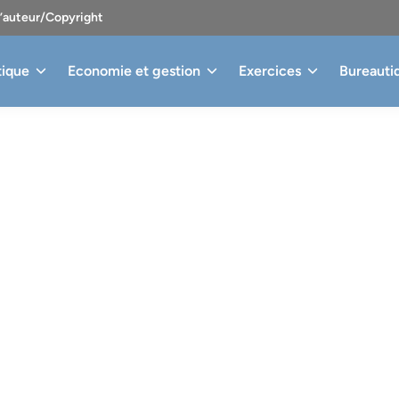
d’auteur/Copyright
tique
Economie et gestion
Exercices
Bureauti