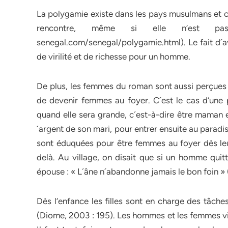
La polygamie existe dans les pays musulmans et 
rencontre, même si elle n’est pas e
senegal.com/senegal/polygamie.html). Le fait d´
de virilité et de richesse pour un homme.
De plus, les femmes du roman sont aussi perçues 
de devenir femmes au foyer. C´est le cas d’une p
quand elle sera grande, c´est-à-dire être maman e
´argent de son mari, pour entrer ensuite au paradis
sont éduquées pour être femmes au foyer dès leu
delà. Au village, on disait que si un homme quit
épouse : « L´âne n´abandonne jamais le bon foin »
Dès l’enfance les filles sont en charge des tâche
(Diome, 2003 : 195). Les hommes et les femmes viv