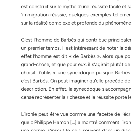
est construit sur le mythe d’une réussite facile et 
´immigration réussie, quelques exemples tellement
sur la réalité complexe et profonde du phénomène
C’est l´homme de Barbès qui contribue principale
un premier temps, il est intéressant de noter la 
effet l’homme est dit « de Barbès », alors que po
grand-chose, et que pour eux, il s’agirait plutôt d
choisit d’utiliser une synecdoque puisque Barbès 
c’est Barbès. On peut imaginer qu’elle procède de 
description. En effet, la synecdoque s’accompag
censé représenter la richesse et la réussite porte l
L’ironie peut être vue comme une facette de l’éc
que « Philippe Hamon […] a montré comment l’ironie
une norme, s’inscrit le plus souvent dans un disco