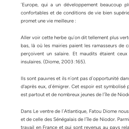
´Europe, qui a un développement beaucoup plus
confortables et de conditions de vie bien supérie
promet une vie meilleure :
Aller voir cette herbe qu´on dit tellement plus vert
bas, là où les mairies paient les ramasseurs de c
perçoivent un salaire. Et maudits étaient ceux
insulaires. (Diome, 2003 :165).
Ils sont pauvres et ils n´ont pas d´opportunité dans
d’après eux, d´émigrer. Cet espoir est symbolisé 
est partout et de nombreux jeunes de l´île de Niodo
Dans Le ventre de l´Atlantique, Fatou Diome nous
et de celle des Sénégalais de l´île de Niodor. Parm
travail en France et qui sont revenus au pays rela