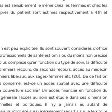
ves est sensiblement le même chez les femmes et chez les
près du patient sont estimés respectivement à 41h et
on est peu explicitée. Ils sont souvent considérés d’office
professionnels de santé est omis ou du moins non précisé
plus complexe qu’en fonction du type de soin, la difficulté
 premiers recours, de seconds recours, accès au médecin
irmiers libéraux, aux sages-femmes etc (20). De ce fait on
 concerné: est-ce un accès spatial avec une difficulté
 couverture sociale? Un accès financier en fonction du
 générale l’accès au soin est étudié dans ses dimension
nnelles et politiques. Il n’y a jamais eu autant de
s ils n’ont été aussi inégalement répartis sur le territoire