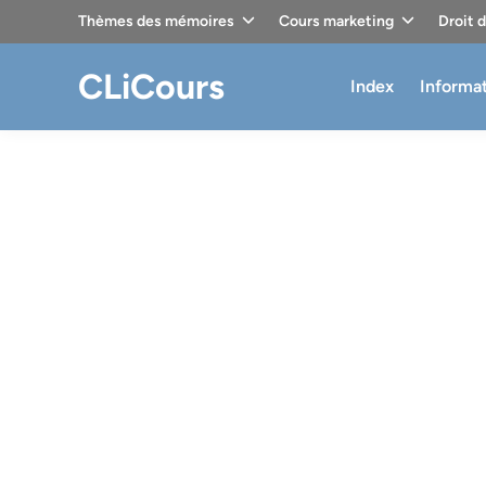
Skip
Thèmes des mémoires
Cours marketing
Droit 
to
content
CLiCours
Index
Informa