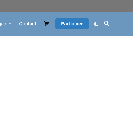
que
Contact
Participer