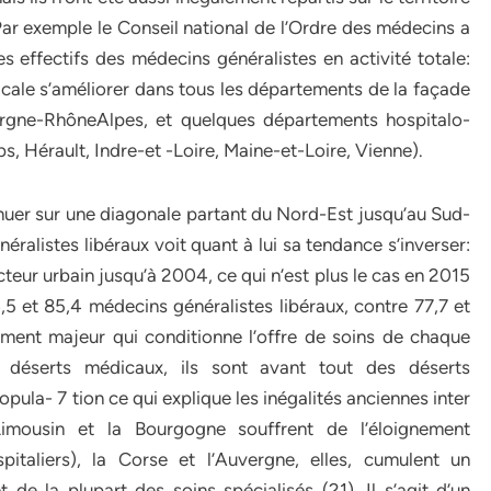
 Par exemple le Conseil national de l’Ordre des médecins a
s effectifs des médecins généralistes en activité totale:
cale s’améliorer dans tous les départements de la façade
ergne-RhôneAlpes, et quelques départements hospitalo-
 Hérault, Indre-et -Loire, Maine-et-Loire, Vienne).
nuer sur une diagonale partant du Nord-Est jusqu’au Sud-
néralistes libéraux voit quant à lui sa tendance s’inverser:
cteur urbain jusqu’à 2004, ce qui n’est plus le cas en 2015
 et 85,4 médecins généralistes libéraux, contre 77,7 et
ment majeur qui conditionne l’offre de soins de chaque
es déserts médicaux, ils sont avant tout des déserts
pula- 7 tion ce qui explique les inégalités anciennes inter
 Limousin et la Bourgogne souffrent de l’éloignement
pitaliers), la Corse et l’Auvergne, elles, cumulent un
de la plupart des soins spécialisés (21). Il s’agit d’un