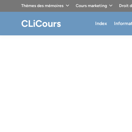
Skip
Thèmes des mémoires
Cours marketing
Droit 
to
content
CLiCours
Index
Informa