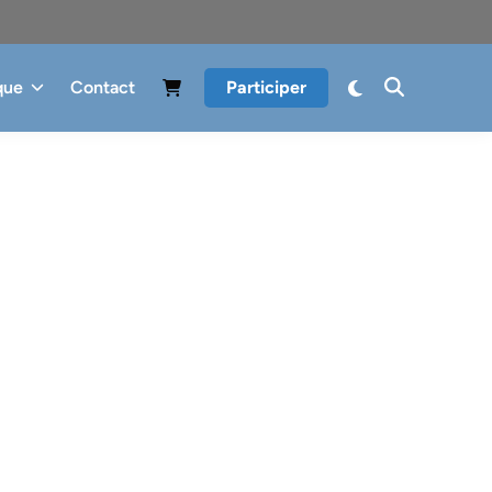
que
Contact
Participer