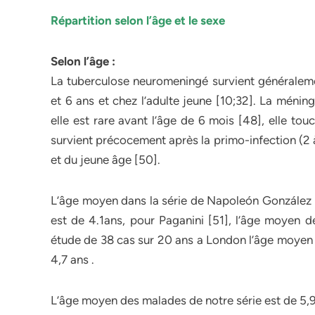
Répartition selon l’âge et le sexe
Selon l’âge :
La tuberculose neuromeningé survient généralem
et 6 ans et chez l’adulte jeune [10;32]. La ménin
elle est rare avant l’âge de 6 mois [48], elle tou
survient précocement après la primo-infection (2 à
et du jeune âge [50].
L’âge moyen dans la série de Napoleón González [4
est de 4.1ans, pour Paganini [51], l’âge moyen d
étude de 38 cas sur 20 ans a London l’âge moyen e
4,7 ans .
L’âge moyen des malades de notre série est de 5,