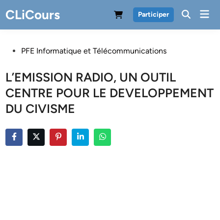
Skip
CLiCours
Mai
Participer
to
Men
content
Posted
PFE Informatique et Télécommunications
in
L’EMISSION RADIO, UN OUTIL
CENTRE POUR LE DEVELOPPEMENT
DU CIVISME