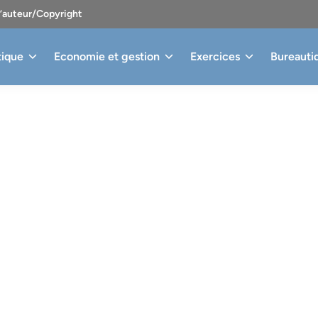
d’auteur/Copyright
tique
Economie et gestion
Exercices
Bureauti