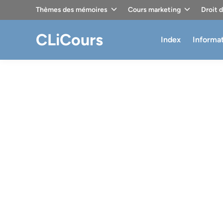
Skip
Thèmes des mémoires
Cours marketing
Droit 
to
content
CLiCours
Index
Informa