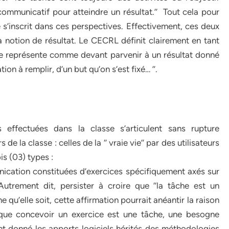
 communicatif pour atteindre un résultat.’’ Tout cela pour
s’inscrit dans ces perspectives. Effectivement, ces deux
a notion de résultat. Le CECRL définit clairement en tant
r se représente comme devant parvenir à un résultat donné
on à remplir, d’un but qu’on s’est fixé… ’’.
 effectuées dans la classe s’articulent sans rupture
 la classe : celles de la ‘’ vraie vie’’ par des utilisateurs
ois (03) types :
nication constituées d’exercices spécifiquement axés sur
Autrement dit, persister à croire que ‘’la tâche est un
e qu’elle soit, cette affirmation pourrait anéantir la raison
ai que concevoir un exercice est une tâche, une besogne
ant donné les apports logiciels hérités des méthodologies