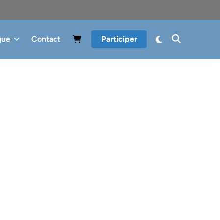
que
Contact
Participer