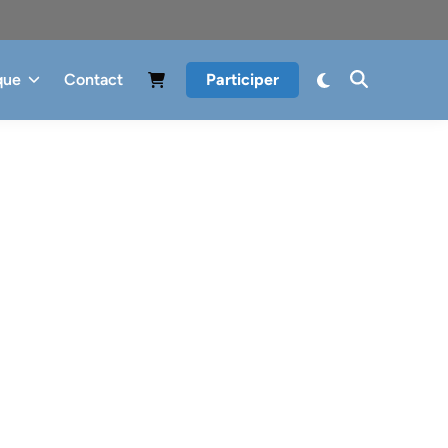
que
Contact
Participer