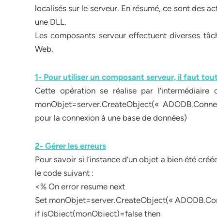
localisés sur le serveur. En résumé, ce sont des 
une DLL.
Les composants serveur effectuent diverses tâc
Web.
1- Pour utiliser un composant serveur, il faut tout
Cette opération se réalise par l’intermédiair
monObjet=server.CreateObject(« ADODB.Connect
pour la connexion à une base de données)
2- Gérer les erreurs
Pour savoir si l’instance d’un objet a bien été créé
le code suivant :
<% On error resume next
Set monObjet=server.CreateObject(« ADODB.Con
if isObject(monObject)=false then