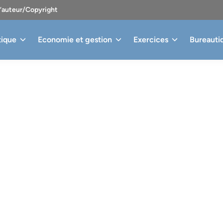
d’auteur/Copyright
tique
Economie et gestion
Exercices
Bureauti