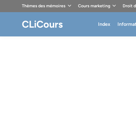
Skip
Thèmes des mémoires
Cours marketing
Droit 
to
content
CLiCours
Index
Informa