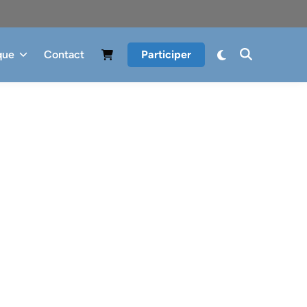
que
Contact
Participer