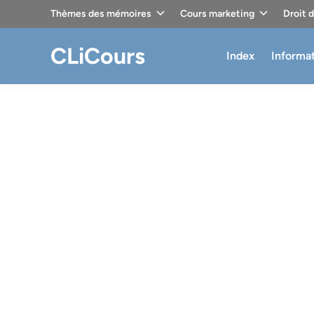
Skip
Thèmes des mémoires
Cours marketing
Droit 
to
content
CLiCours
Index
Informa