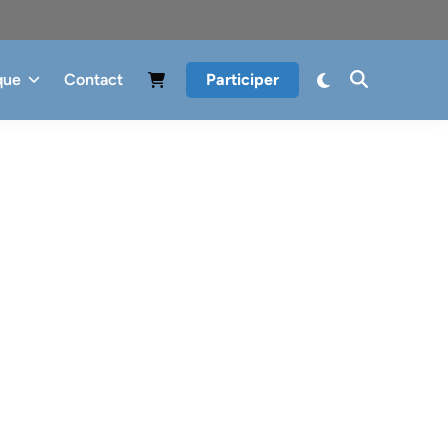
que
Contact
Participer