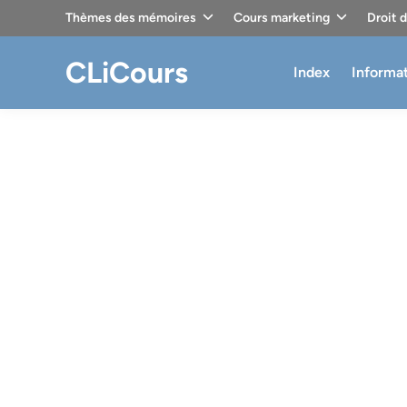
Skip
Thèmes des mémoires
Cours marketing
Droit 
to
content
CLiCours
Index
Informa