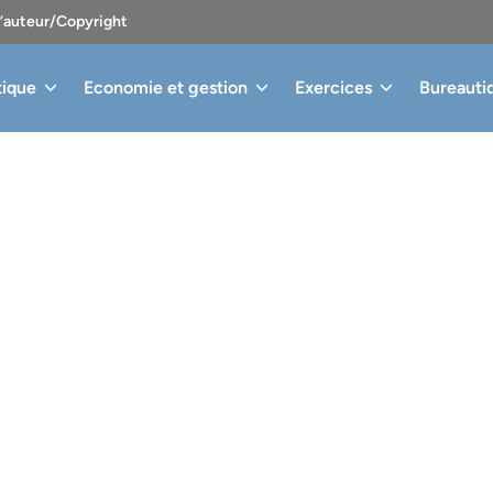
d’auteur/Copyright
tique
Economie et gestion
Exercices
Bureauti