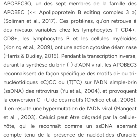
APOBEC3G, un des sept membres de la famille des
APOBEC (<< Apolipoprotein B editing complex 3 »)
(Soliman et al., 2017). Ces protéines, qu’on retrouve à
des niveaux variables chez les lymphocytes T CD4+,
CD8+, les lymphocytes B et les cellules myéloïdes
(Koning et al., 2009), ont une action cytosine déaminase
(Harris & Dudley, 2015). Pendant la transcription inverse,
durant la synthèse du brin (-) d’ADN viral, les APOBEC3
reconnaissent de façon spécifique des motifs di- ou tri-
nucléotidiques «C)CC ou (T)TC) sur l’ADN simple-brin
(ssDNA) des rétrovirus (Yu et al., 2004), et provoquent
la conversion C-+U de ces motifs (Chelico et al., 2006).
Il en résulte une hypermutation de l’ADN viral (Mangeat
et al. , 2003). Celuici peut être dégradé par la cellule-
hôte, qui le reconnaît comme un ssDNA aberrant
compte tenu de la présence de nucléotides d’uracile