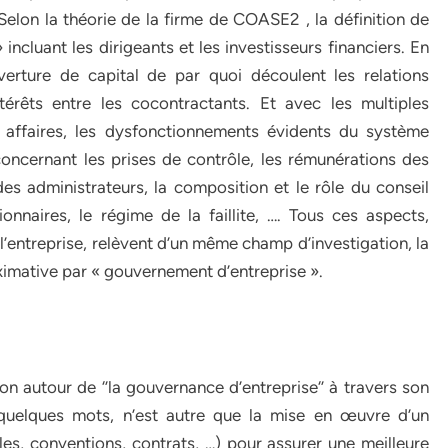
 Selon la théorie de la firme de COASE2 , la définition de
incluant les dirigeants et les investisseurs financiers. En
verture de capital de par quoi découlent les relations
térêts entre les cocontractants. Et avec les multiples
 affaires, les dysfonctionnements évidents du système
ncernant les prises de contrôle, les rémunérations des
 des administrateurs, la composition et le rôle du conseil
tionnaires, le régime de la faillite, …. Tous ces aspects,
l’entreprise, relèvent d’un même champ d’investigation, la
ximative par « gouvernement d’entreprise ».
ion autour de ‘’la gouvernance d’entreprise‘’ à travers son
n quelques mots, n’est autre que la mise en œuvre d’un
es, conventions, contrats, …) pour assurer une meilleure