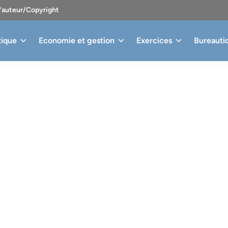
d’auteur/Copyright
tique
Economie et gestion
Exercices
Bureauti