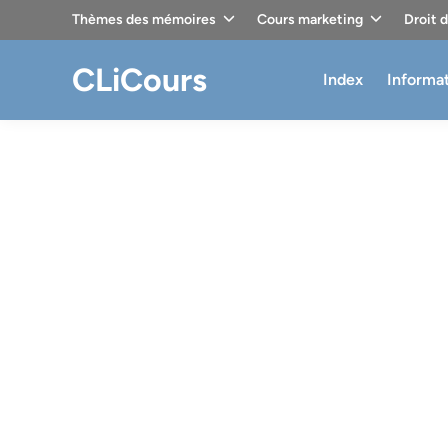
Skip
Thèmes des mémoires
Cours marketing
Droit 
to
content
CLiCours
Index
Informa