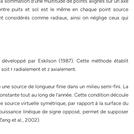
 la sommation d’une multitude de points alignés sur un axe
t entre puits et sol est le même en chaque point source
nt considérés comme radiaux, ainsi on néglige ceux qui
développé par Eskilson (1987). Cette méthode établit
soit r radialement et z axialement.
ne source de longueur finie dans un milieu semi-fini. La
onstante tout au long de l’année. Cette condition découle
e source virtuelle symétrique, par rapport à la surface du
 puissance linéique de signe opposé, permet de supposer
eng et al., 2002).