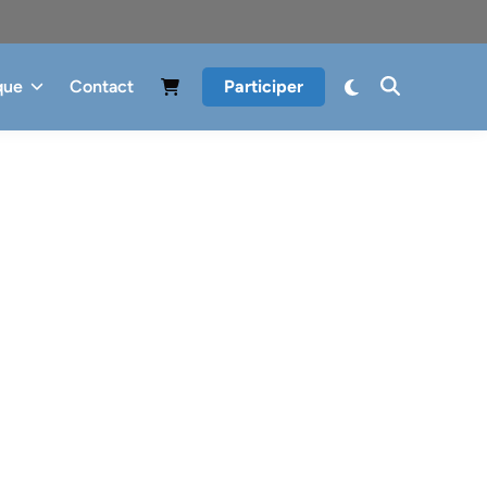
que
Contact
Participer