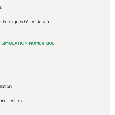
s
éothermiques hélicoïdaux à
T SIMULATION NUMÉRIQUE
llation
i
une section