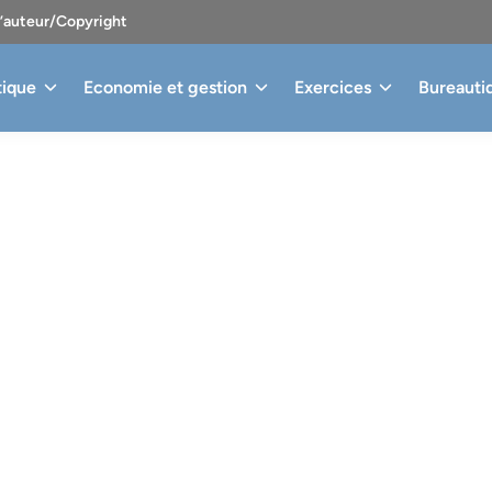
d’auteur/Copyright
tique
Economie et gestion
Exercices
Bureauti