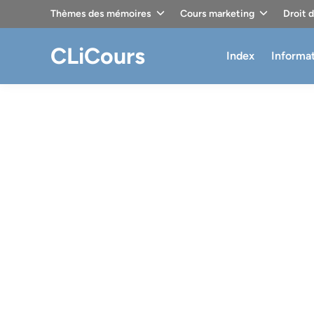
Skip
Thèmes des mémoires
Cours marketing
Droit 
to
content
CLiCours
Index
Informa