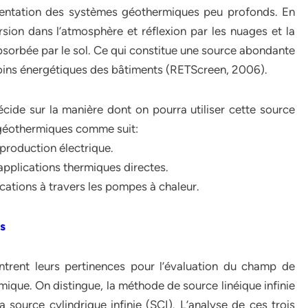
limentation des systèmes géothermiques peu profonds. En
sion dans l’atmosphère et réflexion par les nuages et la
 absorbée par le sol. Ce qui constitue une source abondante
soins énergétiques des bâtiments (RETScreen, 2006).
écide sur la manière dont on pourra utiliser cette source
 géothermiques comme suit:
production électrique.
pplications thermiques directes.
ations à travers les pompes à chaleur.
s
ontrent leurs pertinences pour l’évaluation du champ de
ique. On distingue, la méthode de source linéique infinie
la source cylindrique infinie (SCI). L’analyse de ces trois