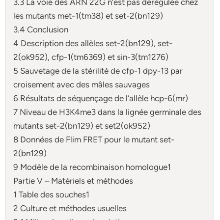
3.3 La voie des ARN 22G n’est pas dérégulée chez
les mutants met-1(tm38) et set-2(bn129)
3.4 Conclusion
4 Description des allèles set-2(bn129), set-
2(ok952), cfp-1(tm6369) et sin-3(tm1276)
5 Sauvetage de la stérilité de cfp-1 dpy-13 par
croisement avec des mâles sauvages
6 Résultats de séquençage de l’allèle hcp-6(mr)
7 Niveau de H3K4me3 dans la lignée germinale des
mutants set-2(bn129) et set2(ok952)
8 Données de Flim FRET pour le mutant set-
2(bn129)
9 Modèle de la recombinaison homologue1
Partie V – Matériels et méthodes
1 Table des souches1
2 Culture et méthodes usuelles