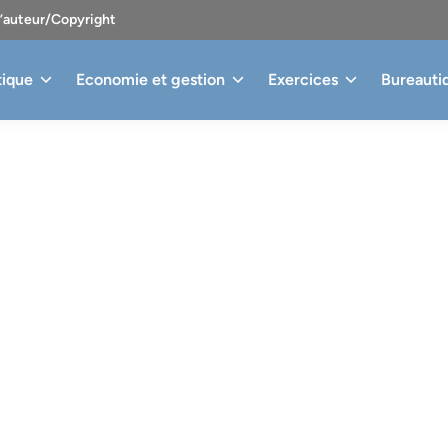
d’auteur/Copyright
tique
Economie et gestion
Exercices
Bureauti