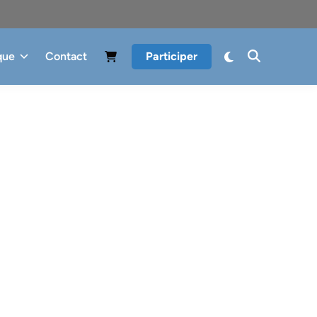
que
Contact
Participer