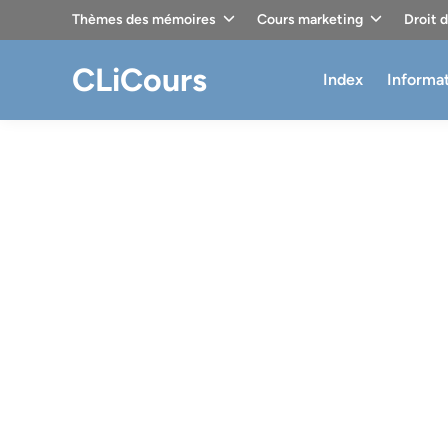
Skip
Thèmes des mémoires
Cours marketing
Droit 
to
content
CLiCours
Index
Informa