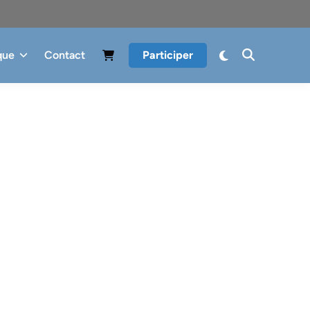
que
Contact
Participer