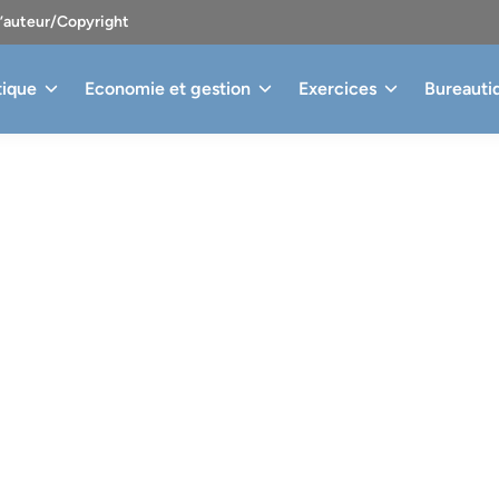
d’auteur/Copyright
tique
Economie et gestion
Exercices
Bureauti