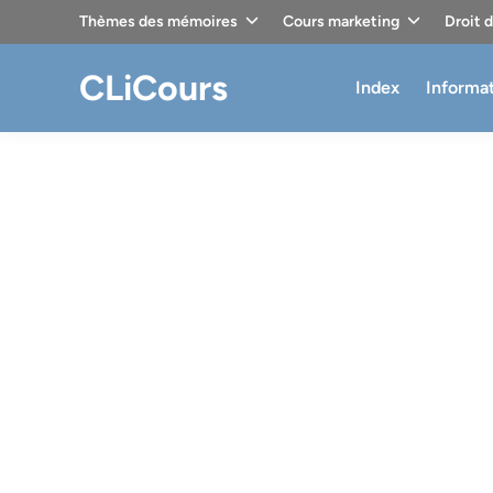
Skip
Thèmes des mémoires
Cours marketing
Droit 
to
content
CLiCours
Index
Informa