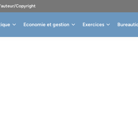
d’auteur/Copyright
tique
Economie et gestion
Exercices
Bureauti