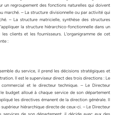
sur un regroupement des fonctions naturelles qui doivent
au marché. – La structure divisionnelle ou par activité qui
é. – La structure matricielle, synthèse des structures
d’appliquer la structure hiérarchico-fonctionnelle dans un
c les clients et les fournisseurs. L’organigramme de cet
nte :
nsemble du service, il prend les décisions stratégiques et
ration. Il est le superviseur direct des trois directions : Le
ur commercial et le directeur technique. – Le Directeur
ue le budget alloué à chaque service de son département
pliqué les directives émanent de la direction générale. Il
 supérieur hiérarchique directe de ceux-ci. – Le Directeur
es services de son département, il décide avec eux des