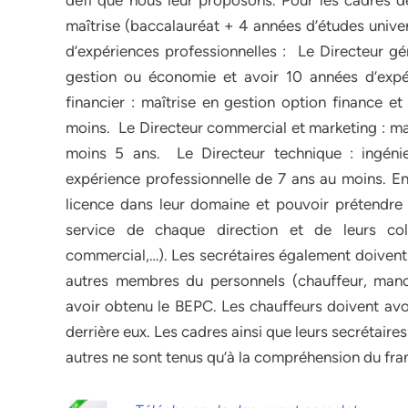
défi que nous leur proposons. Pour les cadres d
maîtrise (baccalauréat + 4 années d’études univer
d’expériences professionnelles : Le Directeur g
gestion ou économie et avoir 10 années d’expér
financier : maîtrise en gestion option finance e
moins. Le Directeur commercial et marketing : maî
moins 5 ans. Le Directeur technique : ingéni
expérience professionnelle de 7 ans au moins. En 
licence dans leur domaine et pouvoir prétendre 
service de chaque direction et de leurs coll
commercial,…). Les secrétaires également doivent 
autres membres du personnels (chauffeur, manœu
avoir obtenu le BEPC. Les chauffeurs doivent av
derrière eux. Les cadres ainsi que leurs secrétaires
autres ne sont tenus qu’à la compréhension du fra