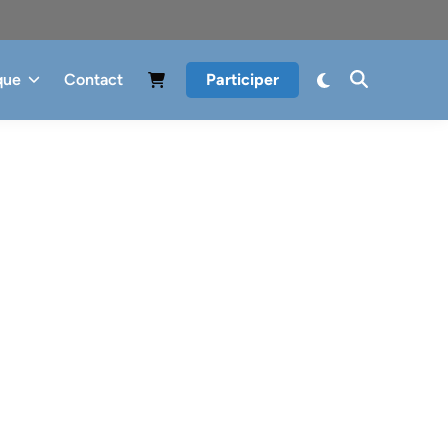
que
Contact
Participer