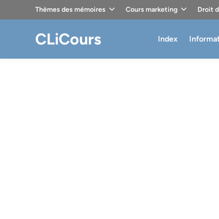
Skip
Thèmes des mémoires
Cours marketing
Droit 
to
content
CLiCours
Index
Informa