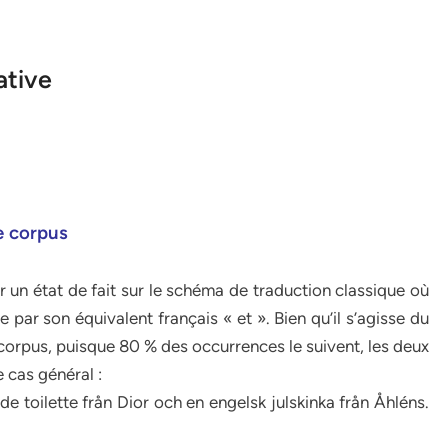
ative
re corpus
ir un état de fait sur le schéma de traduction classique où
 par son équivalent français « et ». Bien qu’il s’agisse du
orpus, puisque 80 % des occurrences le suivent, les deux
e cas général :
e toilette från Dior och en engelsk julskinka från Åhléns.