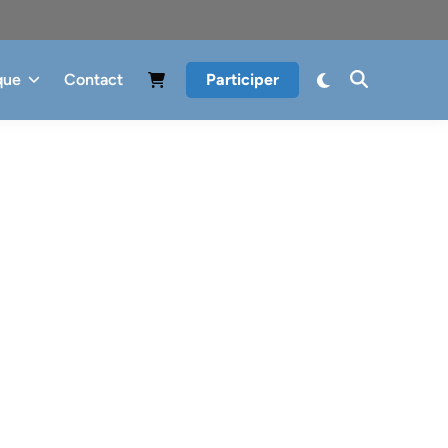
que
Contact
Participer