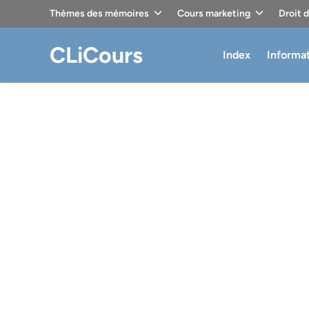
Skip
Thèmes des mémoires
Cours marketing
Droit 
to
content
CLiCours
Index
Informa