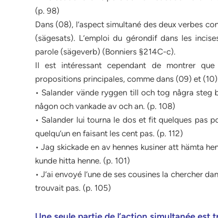
(p. 98)
Dans (08), l’aspect simultané des deux verbes con
(sägesats). L’emploi du gérondif dans les incise
parole (sägeverb) (Bonniers §214C-c).
Il est intéressant cependant de montrer que 
propositions principales, comme dans (09) et (10) 
• Salander vände ryggen till och tog några steg 
någon och vankade av och an. (p. 108)
• Salander lui tourna le dos et fit quelques pas p
quelqu’un en faisant les cent pas. (p. 112)
• Jag skickade en av hennes kusiner att hämta hen
kunde hitta henne. (p. 101)
• J’ai envoyé l’une de ses cousines la chercher dan
trouvait pas. (p. 105)
Une seule partie de l’action simultanée est t