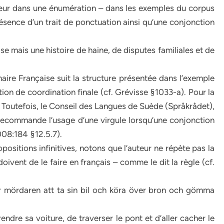
teur dans une énumération – dans les exemples du corpus
présence d’un trait de ponctuation ainsi qu’une conjonction
ise mais une histoire de haine, de disputes familiales et de
ire Française suit la structure présentée dans l’exemple
tion de coordination finale (cf. Grévisse §1033-a). Pour la
t. Toutefois, le Conseil des Langues de Suède (Språkrådet),
recommande l’usage d’une virgule lorsqu’une conjonction
008:184 §12.5.7).
ositions infinitives, notons que l’auteur ne répète pas la
doivent de le faire en français – comme le dit la règle (cf.
ör mördaren att ta sin bil och köra över bron och gömma
prendre sa voiture, de traverser le pont et d’aller cacher le