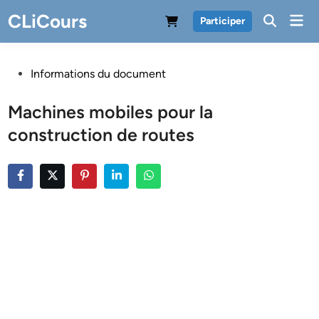
Skip
CLiCours
Mai
Participer
to
Men
content
Posted
Informations du document
in
Machines mobiles pour la
construction de routes