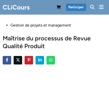
Skip
CLiCours
Mai
Participer
to
Men
content
Posted
Gestion de projets et management
in
Maîtrise du processus de Revue
Qualité Produit