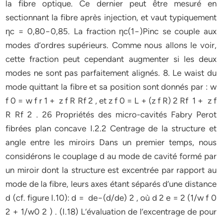
la fibre optique. Ce dernier peut être mesuré en
sectionnant la fibre après injection, et vaut typiquement
ηc = 0,80−0,85. La fraction ηc(1−)Pinc se couple aux
modes d’ordres supérieurs. Comme nous allons le voir,
cette fraction peut cependant augmenter si les deux
modes ne sont pas parfaitement alignés. 8. Le waist du
mode quittant la fibre et sa position sont donnés par : w
f 0 = w f r 1 + z f R Rf 2 , et z f 0 = L + (z f R) 2 Rf 1 + z f
R Rf 2 . 26 Propriétés des micro-cavités Fabry Perot
fibrées plan concave I.2.2 Centrage de la structure et
angle entre les miroirs Dans un premier temps, nous
considérons le couplage d au mode de cavité formé par
un miroir dont la structure est excentrée par rapport au
mode de la fibre, leurs axes étant séparés d’une distance
d (cf. figure I.10): d = de−(d/de) 2 , où d 2 e = 2 (1/w f 0
2 + 1/w0 2 ) . (I.18) L’évaluation de l’excentrage de pour