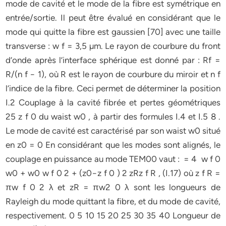
mode de cavité et le mode de la fibre est symétrique en
entrée/sortie. Il peut être évalué en considérant que le
mode qui quitte la fibre est gaussien [70] avec une taille
transverse : w f = 3,5 µm. Le rayon de courbure du front
d’onde après l’interface sphérique est donné par : Rf =
R/(n f − 1), où R est le rayon de courbure du miroir et n f
l’indice de la fibre. Ceci permet de déterminer la position
I.2 Couplage à la cavité fibrée et pertes géométriques
25 z f 0 du waist w0 , à partir des formules I.4 et I.5 8 .
Le mode de cavité est caractérisé par son waist w0 situé
en z0 = 0 En considérant que les modes sont alignés, le
couplage en puissance au mode TEM00 vaut : = 4 w f 0
w0 + w0 w f 0 2 + (z0−z f 0 ) 2 zRz f R , (I.17) où z f R =
πw f 0 2 λ et zR = πw2 0 λ sont les longueurs de
Rayleigh du mode quittant la fibre, et du mode de cavité,
respectivement. 0 5 10 15 20 25 30 35 40 Longueur de