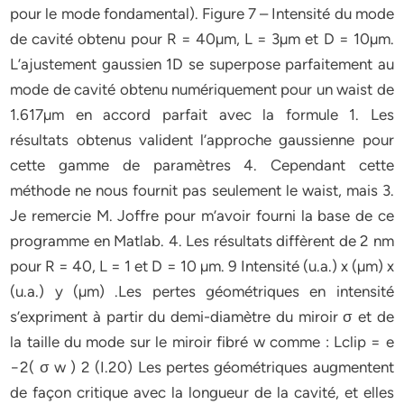
pour le mode fondamental). Figure 7 – Intensité du mode
de cavité obtenu pour R = 40µm, L = 3µm et D = 10µm.
L’ajustement gaussien 1D se superpose parfaitement au
mode de cavité obtenu numériquement pour un waist de
1.617µm en accord parfait avec la formule 1. Les
résultats obtenus valident l’approche gaussienne pour
cette gamme de paramètres 4. Cependant cette
méthode ne nous fournit pas seulement le waist, mais 3.
Je remercie M. Joffre pour m’avoir fourni la base de ce
programme en Matlab. 4. Les résultats diffèrent de 2 nm
pour R = 40, L = 1 et D = 10 µm. 9 Intensité (u.a.) x (µm) x
(u.a.) y (µm) .Les pertes géométriques en intensité
s’expriment à partir du demi-diamètre du miroir σ et de
la taille du mode sur le miroir fibré w comme : Lclip = e
−2( σ w ) 2 (I.20) Les pertes géométriques augmentent
de façon critique avec la longueur de la cavité, et elles