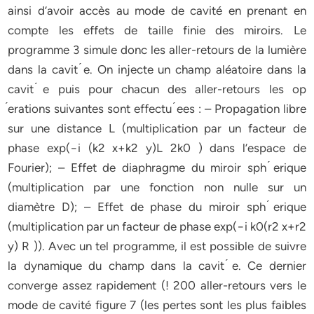
ainsi d’avoir accès au mode de cavité en prenant en
compte les effets de taille finie des miroirs. Le
programme 3 simule donc les aller-retours de la lumière
dans la cavit ́e. On injecte un champ aléatoire dans la
cavit ́e puis pour chacun des aller-retours les op
́erations suivantes sont effectu ́ees : – Propagation libre
sur une distance L (multiplication par un facteur de
phase exp(−i (k2 x+k2 y)L 2k0 ) dans l’espace de
Fourier); – Effet de diaphragme du miroir sph ́erique
(multiplication par une fonction non nulle sur un
diamètre D); – Effet de phase du miroir sph ́erique
(multiplication par un facteur de phase exp(−i k0(r2 x+r2
y) R )). Avec un tel programme, il est possible de suivre
la dynamique du champ dans la cavit ́e. Ce dernier
converge assez rapidement (! 200 aller-retours vers le
mode de cavité figure 7 (les pertes sont les plus faibles