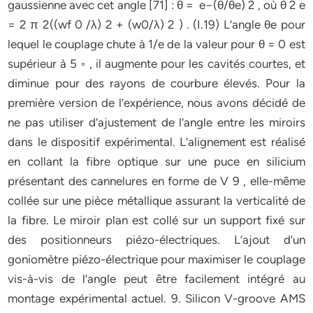
gaussienne avec cet angle [71] : θ = e−(θ/θe) 2 , où θ 2 e
= 2 π 2((wf 0 /λ) 2 + (w0/λ) 2 ) . (I.19) L’angle θe pour
lequel le couplage chute à 1/e de la valeur pour θ = 0 est
supérieur à 5 ◦ , il augmente pour les cavités courtes, et
diminue pour des rayons de courbure élevés. Pour la
première version de l’expérience, nous avons décidé de
ne pas utiliser d’ajustement de l’angle entre les miroirs
dans le dispositif expérimental. L’alignement est réalisé
en collant la fibre optique sur une puce en silicium
présentant des cannelures en forme de V 9 , elle-même
collée sur une pièce métallique assurant la verticalité de
la fibre. Le miroir plan est collé sur un support fixé sur
des positionneurs piézo-électriques. L’ajout d’un
goniomètre piézo-électrique pour maximiser le couplage
vis-à-vis de l’angle peut être facilement intégré au
montage expérimental actuel. 9. Silicon V-groove AMS