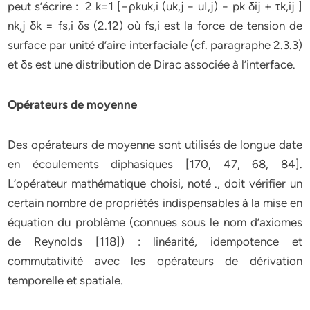
peut s’écrire : 2 k=1 [−ρkuk,i (uk,j − uI,j) − pk δij + τk,ij ]
nk,j δk = fs,i δs (2.12) où fs,i est la force de tension de
surface par unité d’aire interfaciale (cf. paragraphe 2.3.3)
et δs est une distribution de Dirac associée à l’interface.
Opérateurs de moyenne
Des opérateurs de moyenne sont utilisés de longue date
en écoulements diphasiques [170, 47, 68, 84].
L’opérateur mathématique choisi, noté .
, doit vérifier un
certain nombre de propriétés indispensables à la mise en
équation du problème (connues sous le nom d’axiomes
de Reynolds [118]) : linéarité, idempotence et
commutativité avec les opérateurs de dérivation
temporelle et spatiale.