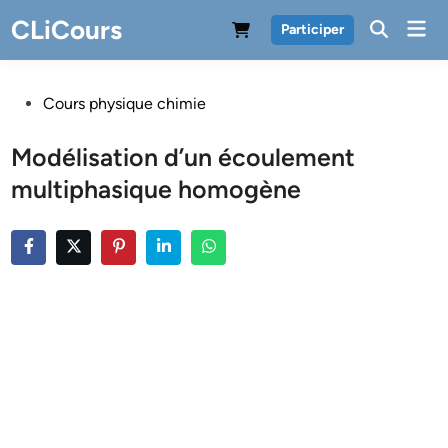
Skip
CLiCours
Mai
Participer
to
Men
content
Posted
Cours physique chimie
in
Modélisation d’un écoulement
multiphasique homogène