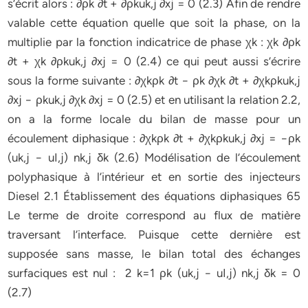
s’écrit alors : ∂ρk ∂t + ∂ρkuk,j ∂xj = 0 (2.3) Afin de rendre
valable cette équation quelle que soit la phase, on la
multiplie par la fonction indicatrice de phase χk : χk ∂ρk
∂t + χk ∂ρkuk,j ∂xj = 0 (2.4) ce qui peut aussi s’écrire
sous la forme suivante : ∂χkρk ∂t − ρk ∂χk ∂t + ∂χkρkuk,j
∂xj − ρkuk,j ∂χk ∂xj = 0 (2.5) et en utilisant la relation 2.2,
on a la forme locale du bilan de masse pour un
écoulement diphasique : ∂χkρk ∂t + ∂χkρkuk,j ∂xj = −ρk
(uk,j − uI,j) nk,j δk (2.6) Modélisation de l’écoulement
polyphasique à l’intérieur et en sortie des injecteurs
Diesel 2.1 Établissement des équations diphasiques 65
Le terme de droite correspond au flux de matière
traversant l’interface. Puisque cette dernière est
supposée sans masse, le bilan total des échanges
surfaciques est nul : 2 k=1 ρk (uk,j − uI,j) nk,j δk = 0
(2.7)