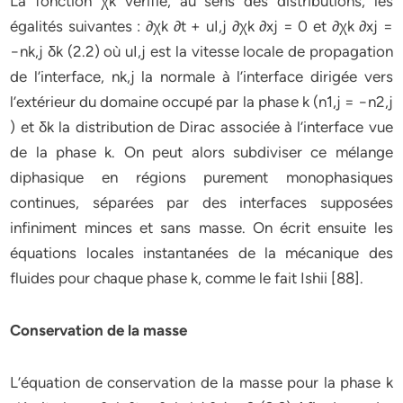
La fonction χk vérifie, au sens des distributions, les
égalités suivantes : ∂χk ∂t + uI,j ∂χk ∂xj = 0 et ∂χk ∂xj =
−nk,j δk (2.2) où uI,j est la vitesse locale de propagation
de l’interface, nk,j la normale à l’interface dirigée vers
l’extérieur du domaine occupé par la phase k (n1,j = −n2,j
) et δk la distribution de Dirac associée à l’interface vue
de la phase k. On peut alors subdiviser ce mélange
diphasique en régions purement monophasiques
continues, séparées par des interfaces supposées
infiniment minces et sans masse. On écrit ensuite les
équations locales instantanées de la mécanique des
fluides pour chaque phase k, comme le fait Ishii [88].
Conservation de la masse
L’équation de conservation de la masse pour la phase k