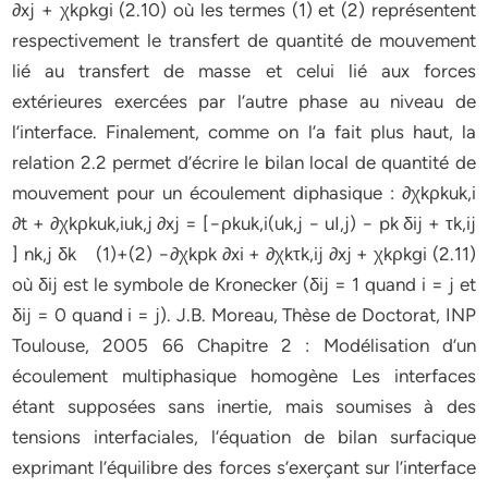
∂xj + χkρkgi (2.10) où les termes (1) et (2) représentent
respectivement le transfert de quantité de mouvement
lié au transfert de masse et celui lié aux forces
extérieures exercées par l’autre phase au niveau de
l’interface. Finalement, comme on l’a fait plus haut, la
relation 2.2 permet d’écrire le bilan local de quantité de
mouvement pour un écoulement diphasique : ∂χkρkuk,i
∂t + ∂χkρkuk,iuk,j ∂xj = [−ρkuk,i(uk,j − uI,j) − pk δij + τk,ij
] nk,j δk (1)+(2) −∂χkpk ∂xi + ∂χkτk,ij ∂xj + χkρkgi (2.11)
où δij est le symbole de Kronecker (δij = 1 quand i = j et
δij = 0 quand i
= j). J.B. Moreau, Thèse de Doctorat, INP
Toulouse, 2005 66 Chapitre 2 : Modélisation d’un
écoulement multiphasique homogène Les interfaces
étant supposées sans inertie, mais soumises à des
tensions interfaciales, l’équation de bilan surfacique
exprimant l’équilibre des forces s’exerçant sur l’interface