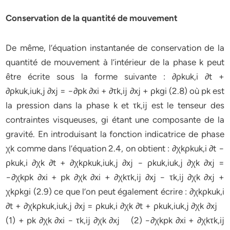
Conservation de la quantité de mouvement
De même, l’équation instantanée de conservation de la
quantité de mouvement à l’intérieur de la phase k peut
être écrite sous la forme suivante : ∂ρkuk,i ∂t +
∂ρkuk,iuk,j ∂xj = −∂pk ∂xi + ∂τk,ij ∂xj + ρkgi (2.8) où pk est
la pression dans la phase k et τk,ij est le tenseur des
contraintes visqueuses, gi étant une composante de la
gravité. En introduisant la fonction indicatrice de phase
χk comme dans l’équation 2.4, on obtient : ∂χkρkuk,i ∂t −
ρkuk,i ∂χk ∂t + ∂χkρkuk,iuk,j ∂xj − ρkuk,iuk,j ∂χk ∂xj =
−∂χkpk ∂xi + pk ∂χk ∂xi + ∂χkτk,ij ∂xj − τk,ij ∂χk ∂xj +
χkρkgi (2.9) ce que l’on peut également écrire : ∂χkρkuk,i
∂t + ∂χkρkuk,iuk,j ∂xj = ρkuk,i ∂χk ∂t + ρkuk,iuk,j ∂χk ∂xj
(1) + pk ∂χk ∂xi − τk,ij ∂χk ∂xj (2) −∂χkpk ∂xi + ∂χkτk,ij