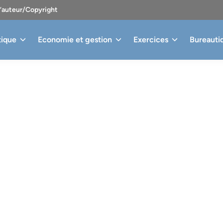
d’auteur/Copyright
tique
Economie et gestion
Exercices
Bureauti