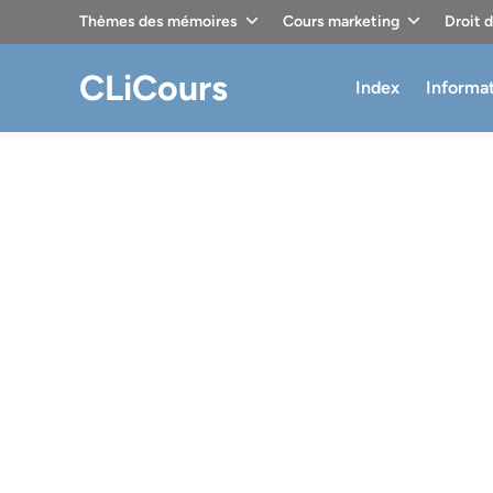
Skip
Thèmes des mémoires
Cours marketing
Droit 
to
content
CLiCours
Index
Informa