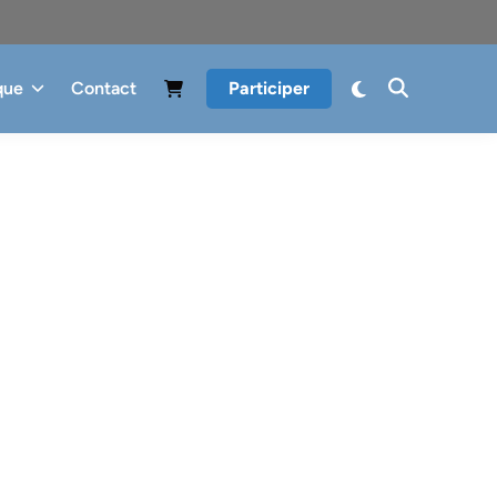
que
Contact
Participer