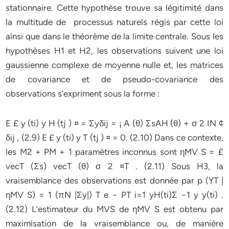
stationnaire. Cette hypothèse trouve sa légitimité dans
la multitude de processus naturels régis par cette loi
ainsi que dans le théorème de la limite centrale. Sous les
hypothèses H1 et H2, les observations suivent une loi
gaussienne complexe de moyenne nulle et, les matrices
de covariance et de pseudo-covariance des
observations s’expriment sous la forme :
E £ y (ti) y H (tj ) ¤ = Σyδij = ¡ A (θ) ΣsAH (θ) + σ 2 IN ¢
δij , (2.9) E £ y (ti) y T (tj ) ¤ = 0. (2.10) Dans ce contexte,
les M2 + PM + 1 paramètres inconnus sont ηMV S = £
vecT (Σs) vecT (θ) σ 2 ¤T . (2.11) Sous H3, la
vraisemblance des observations est donnée par p (YT |
ηMV S) = 1 (πN |Σy|) T e − PT i=1 yH(ti)Σ −1 y y(ti) .
(2.12) L’estimateur du MVS de ηMV S est obtenu par
maximisation de la vraisemblance ou, de manière