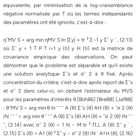
équivalente, par minimisation de la log-vraisemblance
négative normalisée par T où les termes indépendants
des paramètres ont été ignorés, c’est-à-dire :
ηˆMV S = arg min ηMV S ln |Σy| + tr ³ Σ−1 y Σˆ y ´ , (2.13)
où Σˆ y = 1 T P T i=1 y (ti) y H (ti) est la matrice de
covariance empirique des observations. On peut
démontrer que le problème est séparable et qu’il existe
une solution analytique Σˆs et σˆ 2 à θ fixé. Après
concentration du critère, c’est-à-dire après report de Σˆs
et σˆ 2 dans celui-ci, on obtient l’estimateur du MVS
pour les paramètres d’intérêts θ [Böh86] [Bre88] [Jaf88]
: θˆMV S = arg min θ ln ¯ ¯ ¯ A (θ) Σˆs (θ) AH (θ) + ˆσ 2 (θ)
IN ¯ ¯ ¯ = arg min θ ¯ ¯ ¯ A (θ) Σˆs (θ) AH (θ) + ˆσ 2 (θ) IN ¯ ¯
¯, (2.14) avec σˆ 2 (θ) = 1 N − M tr ³ Π⊥ A (θ) Σˆ y ´ ,
(2.15) Σˆs (θ) = A† (θ) ³ Σˆ y − σˆ 2 (θ) IN ´ A†H (θ), (2.16)