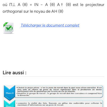
où Π⊥ A (θ) = IN − A (θ) A† (θ) est le projecteur
orthogonal sur le noyau de AH (θ)
Télécharger le document complet
Lire aussi :