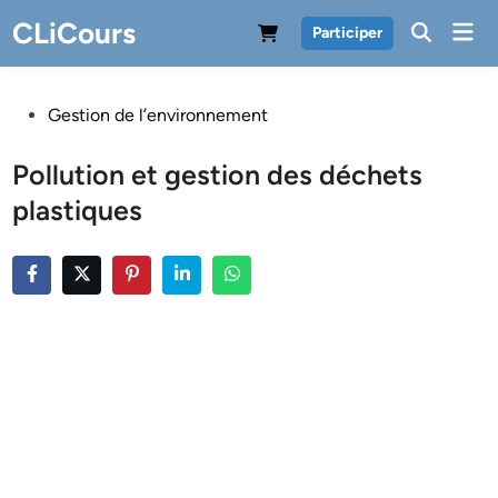
Skip
CLiCours
Mai
Participer
to
Men
content
Posted
Gestion de l’environnement
in
Pollution et gestion des déchets
plastiques