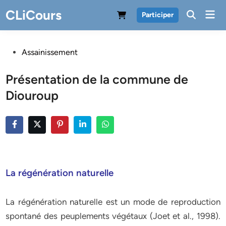
Skip
CLiCours
Mai
Participer
to
Men
content
Posted
Assainissement
in
Présentation de la commune de
Diouroup
La régénération naturelle
La régénération naturelle est un mode de reproduction
spontané des peuplements végétaux (Joet et al., 1998).