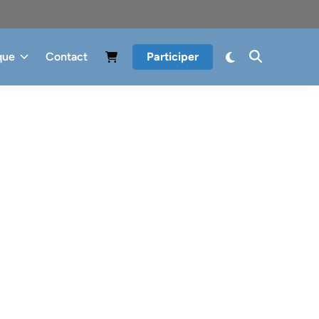
que
Contact
Participer