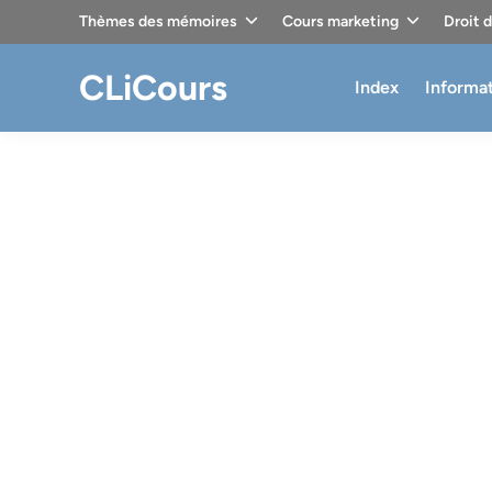
Skip
Thèmes des mémoires
Cours marketing
Droit 
to
content
CLiCours
Index
Informa