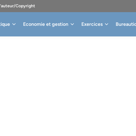
d’auteur/Copyright
tique
Economie et gestion
Exercices
Bureauti