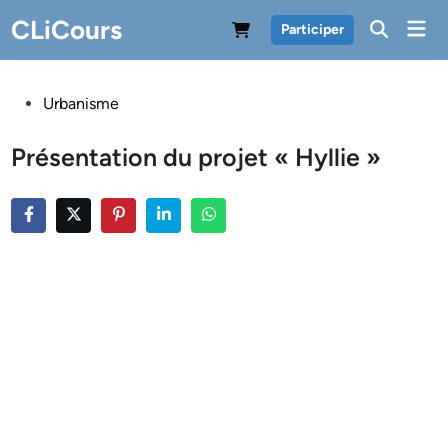
Skip
CLiCours
Mai
Participer
to
Men
content
Posted
Urbanisme
in
Présentation du projet « Hyllie »