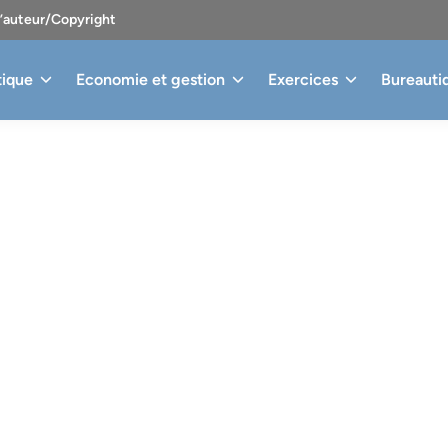
d’auteur/Copyright
tique
Economie et gestion
Exercices
Bureauti