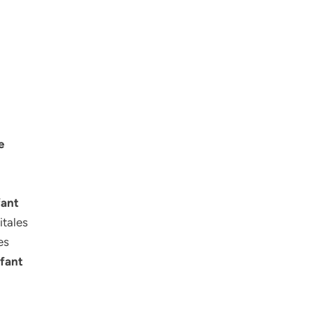
e
fant
itales
es
nfant