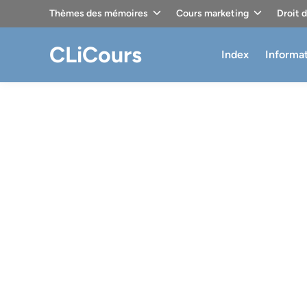
Skip
Thèmes des mémoires
Cours marketing
Droit 
to
content
CLiCours
Index
Informa