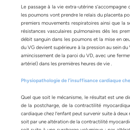
Le passage à la vie extra-utérine s’accompagne 
les poumons vont prendre le relais du placenta pour
premiers mouvements respiratoires ainsi que la se
résistances vasculaires pulmonaires dès les premi
débit sanguin dans les poumons et la mise en œu
du VG devient supérieure à la pression au sein du 
amincissement de la paroi du VD, avec une fermet
artériel) dans les premières heures de vie .
Physiopathologie de l’insuffisance cardiaque che
Quel que soit le mécanisme, le résultat est une d
de la postcharge, de la contractilité myocardique
cardiaque chez l’enfant peut survenir suite à deu
soit par une altération de la contractilité myocard
soit suite à une surcharge volumique : par altéra