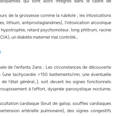
diopathies qui sont alors intégrés dans le cadre de
cours de la grossesse comme la rubéole ; les intoxications
, lithium, antiprostaglandines), l’intoxication alcoolique
 hypotrophie, retard psychomoteur, long philtrum, racine
 CIA), un diabète maternel mal contrôlé…
t
bale de l’enfant≥ 2ans : Les circonstances de découverte
ux (une tachycardie >150 battements/mn, une éventuelle
 de l’état général..), soit devant les signes fonctionnels
croupissement à l’effort, dyspnée paroxystique nocturne,
cultation cardiaque (bruit de galop, souffles cardiaques
ertension artérielle pulmonaire), des signes congestifs