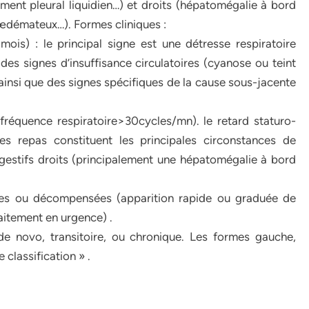
ent pleural liquidien…) et droits (hépatomégalie à bord
œdémateux…). Formes cliniques :
ois) : le principal signe est une détresse respiratoire
s signes d’insuffisance circulatoires (cyanose ou teint
) ainsi que des signes spécifiques de la cause sous-jacente
fréquence respiratoire>30cycles/mn). le retard staturo-
es repas constituent les principales circonstances de
gestifs droits (principalement une hépatomégalie à bord
ées ou décompensées (apparition rapide ou graduée de
aitement en urgence) .
de novo, transitoire, ou chronique. Les formes gauche,
 classification » .