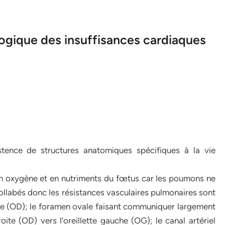
logique des insuffisances cardiaques
istence de structures anatomiques spécifiques à la vie
t en oxygène et en nutriments du fœtus car les poumons ne
llabés donc les résistances vasculaires pulmonaires sont
roite (OD); le foramen ovale faisant communiquer largement
oite (OD) vers l’oreillette gauche (OG); le canal artériel