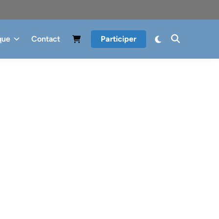
que
Contact
Participer