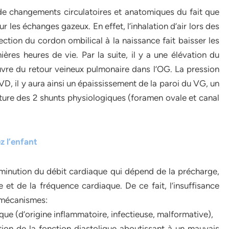
de changements circulatoires et anatomiques du fait que
 les échanges gazeux. En effet, l’inhalation d’air lors des
ction du cordon ombilical à la naissance fait baisser les
ères heures de vie. Par la suite, il y a une élévation du
vre du retour veineux pulmonaire dans l’OG. La pression
VD, il y aura ainsi un épaississement de la paroi du VG, un
ure des 2 shunts physiologiques (foramen ovale et canal
z l’enfant
iminution du débit cardiaque qui dépend de la précharge,
 et de la fréquence cardiaque. De ce fait, l’insuffisance
x mécanismes:
ique (d’origine inflammatoire, infectieuse, malformative),
tion de la fonction diastolique aboutissant à un mauvais