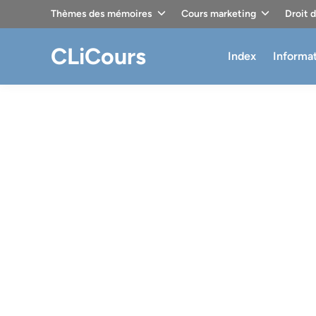
Skip
Thèmes des mémoires
Cours marketing
Droit 
to
content
CLiCours
Index
Informa