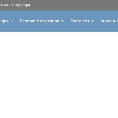
d’auteur/Copyright
tique
Economie et gestion
Exercices
Bureauti