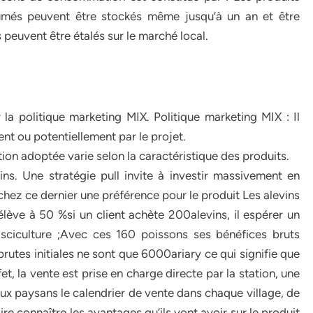
fumés peuvent être stockés même jusqu’à un an et être
 peuvent être étalés sur le marché local.
a politique marketing MIX. Politique marketing MIX : Il
ent ou potentiellement par le projet.
tion adoptée varie selon la caractéristique des produits.
ins. Une stratégie pull invite à investir massivement en
ez ce dernier une préférence pour le produit Les alevins
’élève à 50 %si un client achète 200alevins, il espérer un
ciculture ;Avec ces 160 poissons ses bénéfices bruts
rutes initiales ne sont que 6000ariary ce qui signifie que
fet, la vente est prise en charge directe par la station, une
ux paysans le calendrier de vente dans chaque village, de
aire connaître les avantages qu’ils vont avoir sur le produit