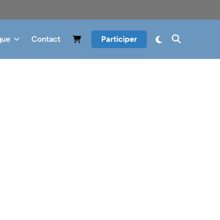
que
Contact
Participer