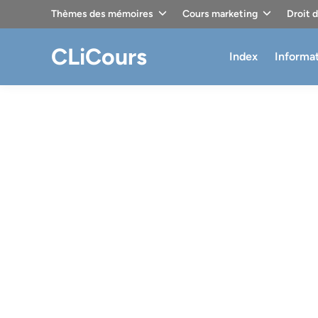
Skip
Thèmes des mémoires
Cours marketing
Droit 
to
content
CLiCours
Index
Informa