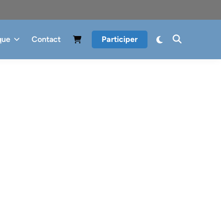
que
Contact
Participer