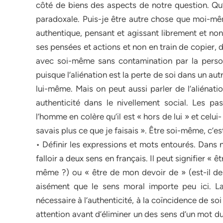
côté de biens des aspects de notre question. Qu’
paradoxale. Puis-je être autre chose que moi-mêm
authentique, pensant et agissant librement et non
ses pensées et actions et non en train de copier, 
avec soi-même sans contamination par la personn
puisque l’aliénation est la perte de soi dans un aut
lui-même. Mais on peut aussi parler de l’aliénat
authenticité dans le nivellement social. Les pa
l’homme en colère qu’il est « hors de lui » et celui
savais plus ce que je faisais ». Être soi-même, c’es
• Définir les expressions et mots entourés. Dans n
falloir a deux sens en français. Il peut signifier « ê
même ?) ou « être de mon devoir de » (est-il de
aisément que le sens moral importe peu ici. La
nécessaire à l’authenticité, à la coïncidence de soi
attention avant d’éliminer un des sens d’un mot d