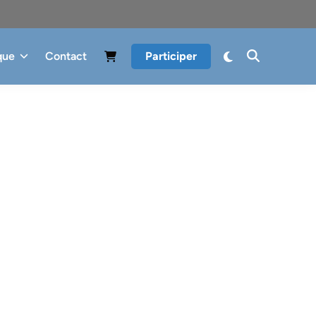
que
Contact
Participer