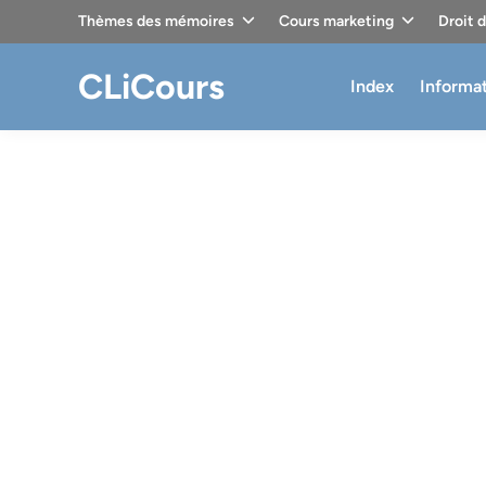
Skip
Thèmes des mémoires
Cours marketing
Droit 
to
content
CLiCours
Index
Informa