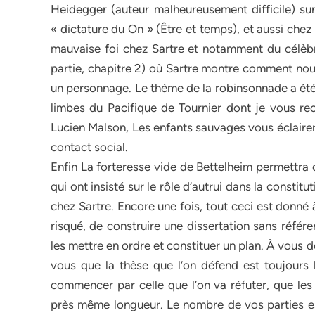
Heidegger (auteur malheureusement difficile) sur 
« dictature du On » (Être et temps), et aussi che
mauvaise foi chez Sartre et notamment du célèbre
partie, chapitre 2) où Sartre montre comment no
un personnage. Le thème de la robinsonnade a été 
limbes du Pacifique de Tournier dont je vous re
Lucien Malson, Les enfants sauvages vous éclairer
contact social.
Enfin La forteresse vide de Bettelheim permettra d
qui ont insisté sur le rôle d’autrui dans la constit
chez Sartre. Encore une fois, tout ceci est donné à 
risqué, de construire une dissertation sans référ
les mettre en ordre et constituer un plan. À vous d
vous que la thèse que l’on défend est toujours l
commencer par celle que l’on va réfuter, que les 
près même longueur. Le nombre de vos parties est 