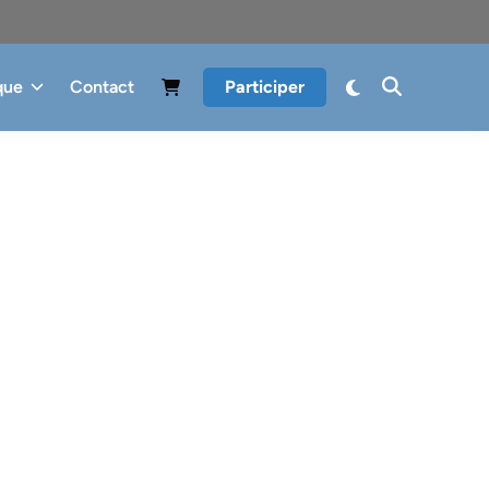
que
Contact
Participer