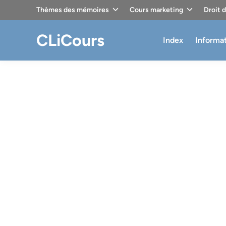
Skip
Thèmes des mémoires
Cours marketing
Droit 
to
content
CLiCours
Index
Informa