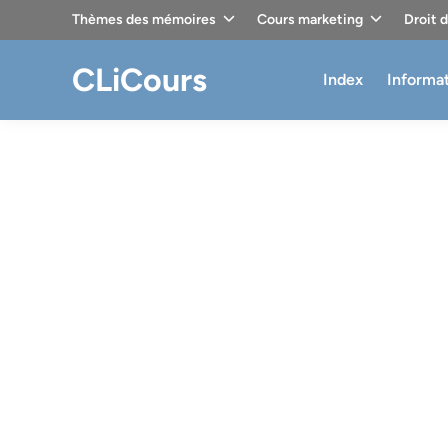
Skip
Thèmes des mémoires
Cours marketing
Droit 
to
content
CLiCours
Index
Informa