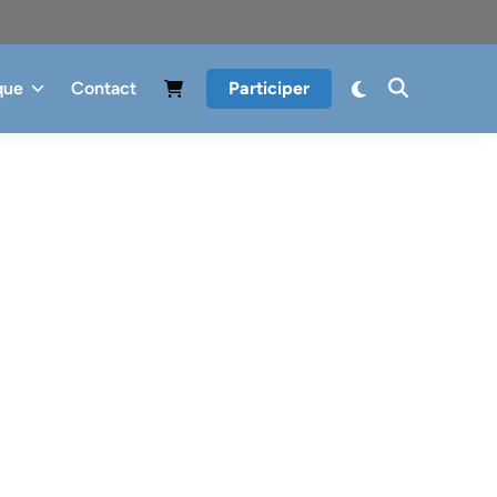
que
Contact
Participer