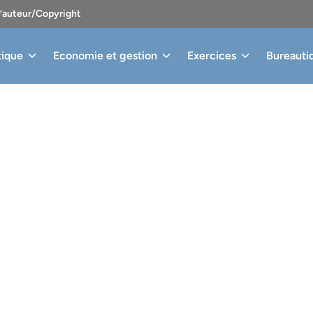
d’auteur/Copyright
tique
Economie et gestion
Exercices
Bureauti