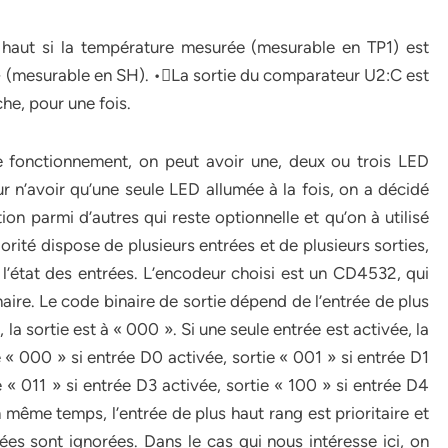
 haut si la température mesurée (mesurable en TP1) est
» (mesurable en SH). •La sortie du comparateur U2:C est
he, pour une fois.
e fonctionnement, on peut avoir une, deux ou trois LED
 n’avoir qu’une seule LED allumée à la fois, on a décidé
tion parmi d’autres qui reste optionnelle et qu’on à utilisé
orité dispose de plusieurs entrées et de plusieurs sorties,
l’état des entrées. L’encodeur choisi est un CD4532, qui
aire. Le code binaire de sortie dépend de l’entrée de plus
 la sortie est à « 000 ». Si une seule entrée est activée, la
ie « 000 » si entrée D0 activée, sortie « 001 » si entrée D1
e « 011 » si entrée D3 activée, sortie « 100 » si entrée D4
n même temps, l’entrée de plus haut rang est prioritaire et
rées sont ignorées. Dans le cas qui nous intéresse ici, on