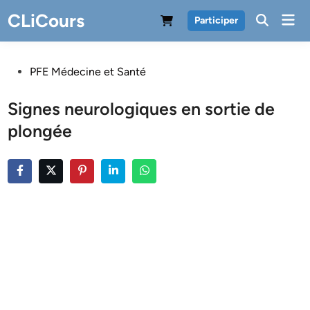
Skip
CLiCours
Mai
Participer
to
Men
content
Posted
PFE Médecine et Santé
in
Signes neurologiques en sortie de
plongée