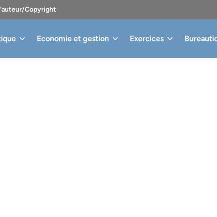
d’auteur/Copyright
tique
Economie et gestion
Exercices
Bureauti