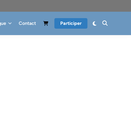
que
Contact
Participer