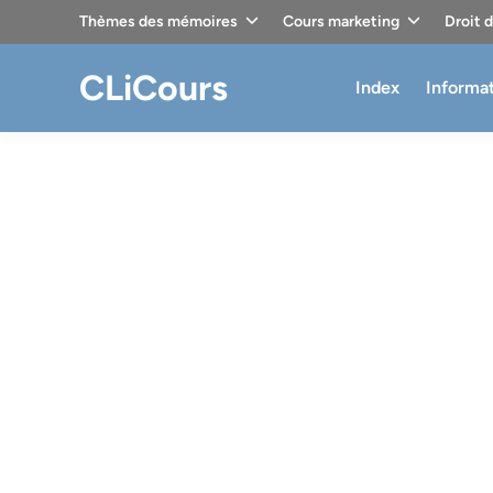
Skip
Thèmes des mémoires
Cours marketing
Droit 
to
content
CLiCours
Index
Informa