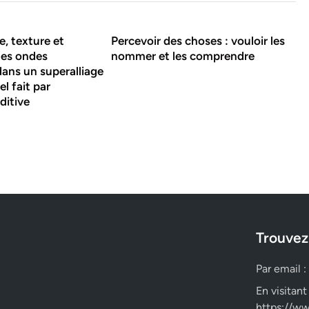
e, texture et
Percevoir des choses : vouloir les
des ondes
nommer et les comprendre
dans un superalliage
el fait par
ditive
Trouvez
Par email :
En visitant
https://ww