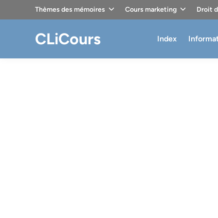
Skip
Thèmes des mémoires
Cours marketing
Droit 
to
content
CLiCours
Index
Informa