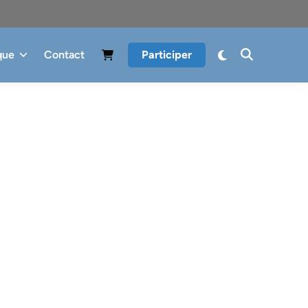
que
Contact
Participer