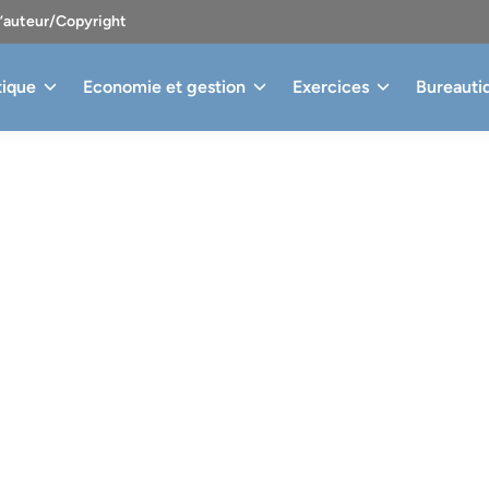
d’auteur/Copyright
tique
Economie et gestion
Exercices
Bureauti