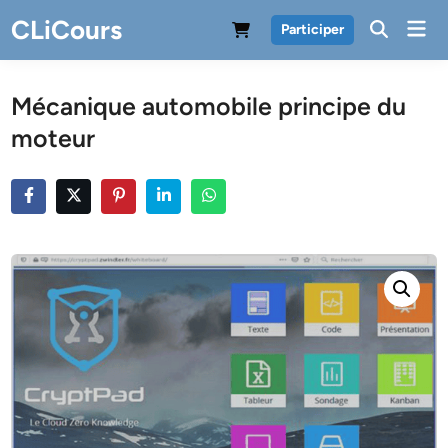
Skip
CLiCours
Mai
Participer
to
Men
content
Mécanique automobile principe du
moteur