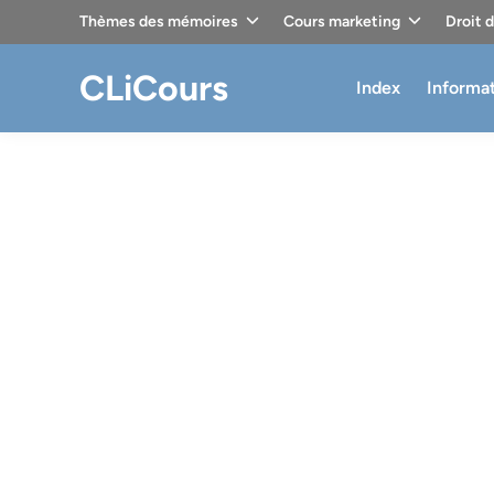
Skip
Thèmes des mémoires
Cours marketing
Droit 
to
content
CLiCours
Index
Informa