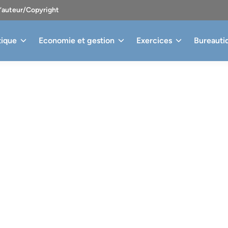
d’auteur/Copyright
tique
Economie et gestion
Exercices
Bureauti