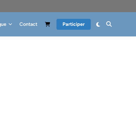
que
Contact
Participer