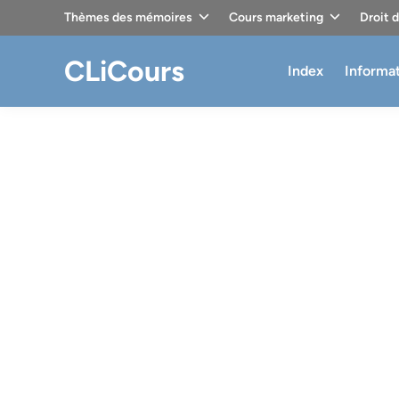
Skip
Thèmes des mémoires
Cours marketing
Droit 
to
content
CLiCours
Index
Informa