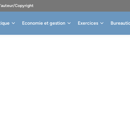
d’auteur/Copyright
tique
Economie et gestion
Exercices
Bureauti