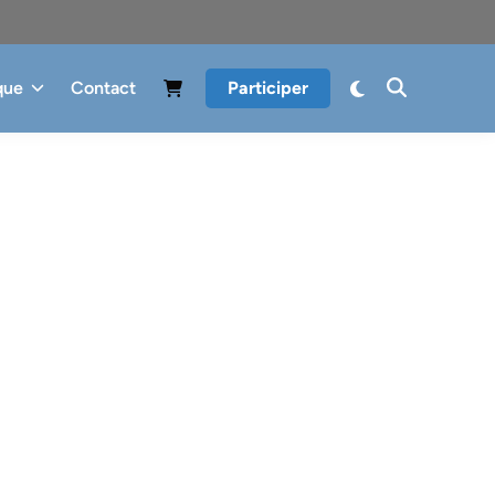
que
Contact
Participer