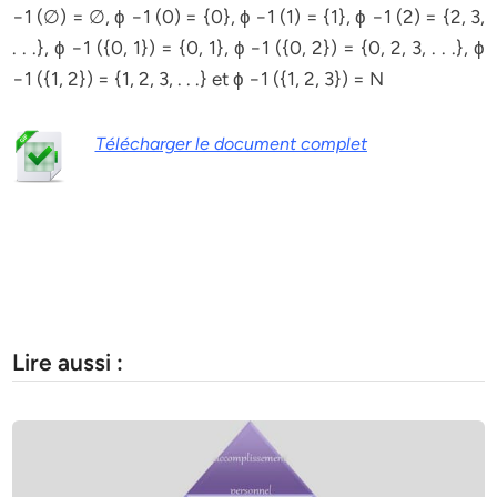
−1 (∅) = ∅, ϕ −1 (0) = {0}, ϕ −1 (1) = {1}, ϕ −1 (2) = {2, 3,
. . .}, ϕ −1 ({0, 1}) = {0, 1}, ϕ −1 ({0, 2}) = {0, 2, 3, . . .}, ϕ
−1 ({1, 2}) = {1, 2, 3, . . .} et ϕ −1 ({1, 2, 3}) = N
Télécharger le document complet
Lire aussi :