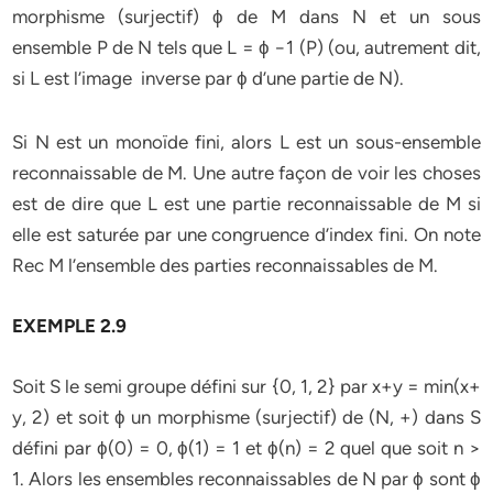
morphisme (surjectif) ϕ de M dans N et un sous
ensemble P de N tels que L = ϕ −1 (P) (ou, autrement dit,
si L est l’image inverse par ϕ d’une partie de N).
Si N est un monoïde fini, alors L est un sous-ensemble
reconnaissable de M. Une autre façon de voir les choses
est de dire que L est une partie reconnaissable de M si
elle est saturée par une congruence d’index fini. On note
Rec M l’ensemble des parties reconnaissables de M.
EXEMPLE 2.9
Soit S le semi groupe défini sur {0, 1, 2} par x+y = min(x+
y, 2) et soit ϕ un morphisme (surjectif) de (N, +) dans S
défini par ϕ(0) = 0, ϕ(1) = 1 et ϕ(n) = 2 quel que soit n >
1. Alors les ensembles reconnaissables de N par ϕ sont ϕ