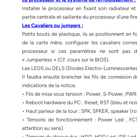
Installer le processeur en fixant son radiateur e
partie centrale et saillante du processeur d’une fi
Les Cavaliers ou jumpers :
Petits bouts de plastique, ils se positionnent en 
de la carte mère, configurer les cavaliers corr
processeur si ces paramètres ne sont pas d
« Jumperless » (Cf. cours sur le BIOS).
Les LEDS ou DELS (Diodes Electro-Luminescentes
Il faudra ensuite brancher les fils de connexion 
indications de la notice.
• Fils de mise sous tension : Power, S-Power, PWR
• Reboot hardware du PC : Reset, RST (bleu et noir
• Haut parleur de la tour : SPK, SPKER, speaker (ro
• Témoins de fonctionnement : Power Led , FCT,
attention au sens).
• Témoins du disque dur : HDD, HDD Led, IDE Led (