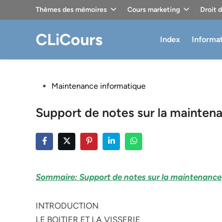
Skip
Thèmes des mémoires
Cours marketing
Droit 
to
content
CLiCours
Index
Informa
Posted
Maintenance informatique
in
Support de notes sur la mainte
Sommaire: Support de notes sur la maintenance
INTRODUCTION
LE BOITIER ET LA VISSERIE