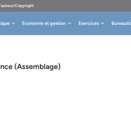
d’auteur/Copyright
tique
Economie et gestion
Exercices
Bureauti
nance (Assemblage)