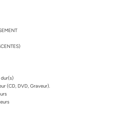
SSEMENT
SCENTES)
 dur(s)
cteur (CD, DVD, Graveur).
eurs
teurs