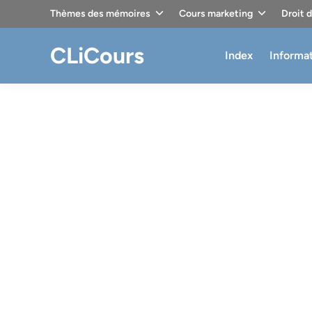
Skip
Thèmes des mémoires
Cours marketing
Droit 
to
content
CLiCours
Index
Informa