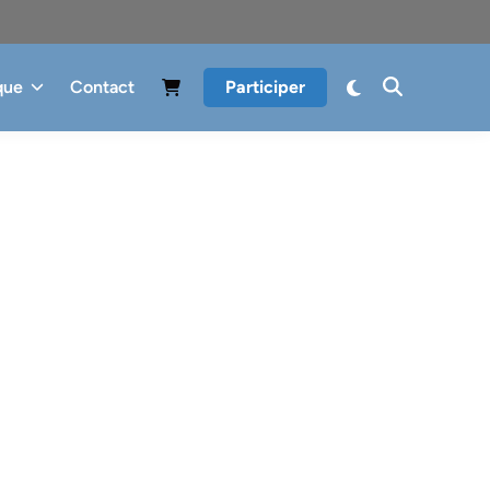
que
Contact
Participer