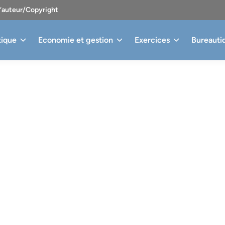
d’auteur/Copyright
tique
Economie et gestion
Exercices
Bureauti